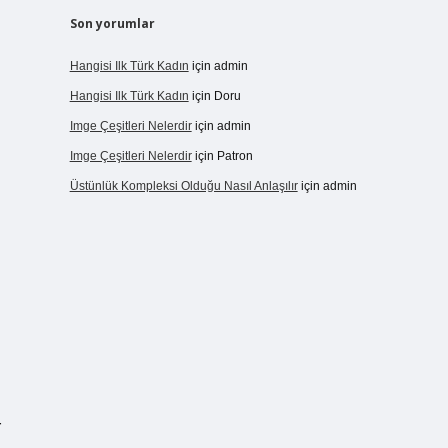
Son yorumlar
Hangisi Ilk Türk Kadın
için
admin
Hangisi Ilk Türk Kadın
için
Doru
Imge Çeşitleri Nelerdir
için
admin
Imge Çeşitleri Nelerdir
için
Patron
Üstünlük Kompleksi Olduğu Nasıl Anlaşılır
için
admin
r