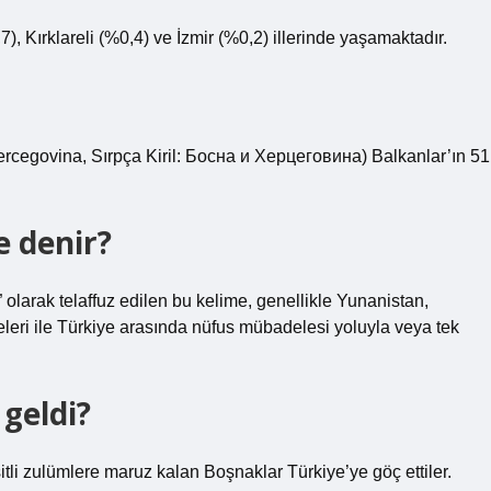
), Kırklareli (%0,4) ve İzmir (%0,2) illerinde yaşamaktadır.
rcegovina, Sırpça Kiril: Босна и Херцеговина) Balkanlar’ın 51
 denir?
arak telaffuz edilen bu kelime, genellikle Yunanistan,
leri ile Türkiye arasında nüfus mübadelesi yoluyla veya tek
geldi?
tli zulümlere maruz kalan Boşnaklar Türkiye’ye göç ettiler.