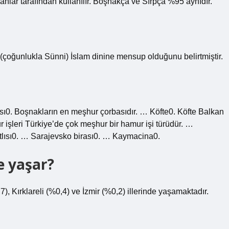
nlar tarafından kullanılır. Boşnakça ve Sırpça %95 aynıdır.
(çoğunlukla Sünni) İslam dinine mensup olduğunu belirtmiştir.
ı0. Boşnakların en meşhur çorbasıdır. … Köfte0. Köfte Balkan
işleri Türkiye’de çok meşhur bir hamur işi türüdür. …
tlısı0. … Sarajevsko birası0. … Kaymacina0.
e yaşar?
), Kırklareli (%0,4) ve İzmir (%0,2) illerinde yaşamaktadır.