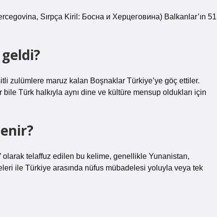
rcegovina, Sırpça Kiril: Босна и Херцеговина) Balkanlar’ın 51
geldi?
tli zulümlere maruz kalan Boşnaklar Türkiye’ye göç ettiler.
ile Türk halkıyla aynı dine ve kültüre mensup oldukları için
enir?
arak telaffuz edilen bu kelime, genellikle Yunanistan,
leri ile Türkiye arasında nüfus mübadelesi yoluyla veya tek