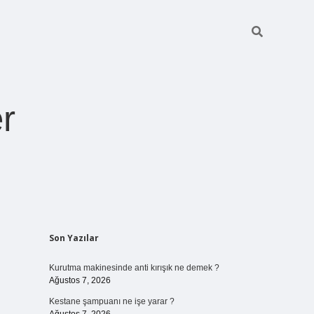
r
Sidebar
Son Yazılar
ilbet giriş
https://betexpergiris.casino/
betexpergir.net
Kurutma makinesinde anti kırışık ne demek ?
Ağustos 7, 2026
Kestane şampuanı ne işe yarar ?