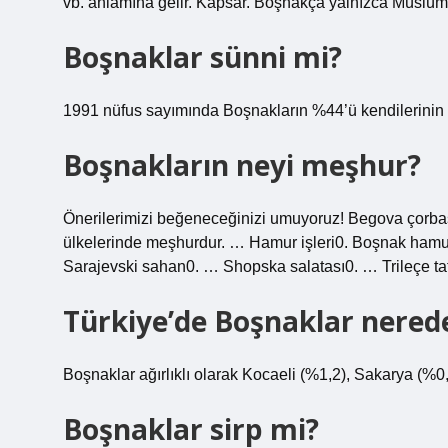
vb. anlamına gelir. Kapsar. Boşnakça yalnızca Müslüma
Boşnaklar sünni mi?
1991 nüfus sayımında Boşnakların %44’ü kendilerinin 
Boşnakların neyi meşhur?
Önerilerimizi beğeneceğinizi umuyoruz! Begova çorbas
ülkelerinde meşhurdur. … Hamur işleri0. Boşnak hamur 
Sarajevski sahan0. … Shopska salatası0. … Trileçe ta
Türkiye’de Boşnaklar nered
Boşnaklar ağırlıklı olarak Kocaeli (%1,2), Sakarya (%0,7
Boşnaklar sirp mi?