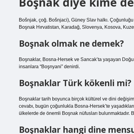
Boşnak diye kime de
Bošnjak, çoğ. Bošnjaci), Güney Slav halkı. Çoğunluğu 
Boşnak Hırvatistan, Karadağ, Slovenya, Kosova, Kuze
Boşnak olmak ne demek?
Boşnaklar, Bosna-Hersek ve Sancak’ta yaşayan Doğu Sl
insanlara “Boşnyani” denirdi.
Boşnaklar Türk kökenli mi?
Boşnaklar tarih boyunca birçok kültürel ve dini değiş
cevabı, bugün çoğunlukla Bosna-Hersek’te yaşadıklarıd
ülkelerde de önemli Boşnak nüfusları bulunmaktadır. Bo
Boşnaklar hangi dine mens