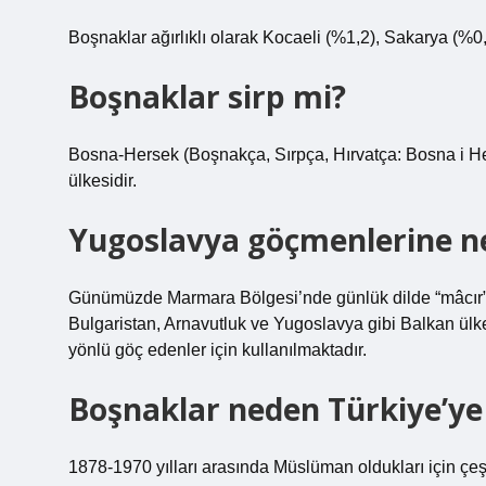
Boşnaklar ağırlıklı olarak Kocaeli (%1,2), Sakarya (%0,7
Boşnaklar sirp mi?
Bosna-Hersek (Boşnakça, Sırpça, Hırvatça: Bosna i He
ülkesidir.
Yugoslavya göçmenlerine ne
Günümüzde Marmara Bölgesi’nde günlük dilde “mâcır” ol
Bulgaristan, Arnavutluk ve Yugoslavya gibi Balkan ülke
yönlü göç edenler için kullanılmaktadır.
Boşnaklar neden Türkiye’ye 
1878-1970 yılları arasında Müslüman oldukları için çeşi