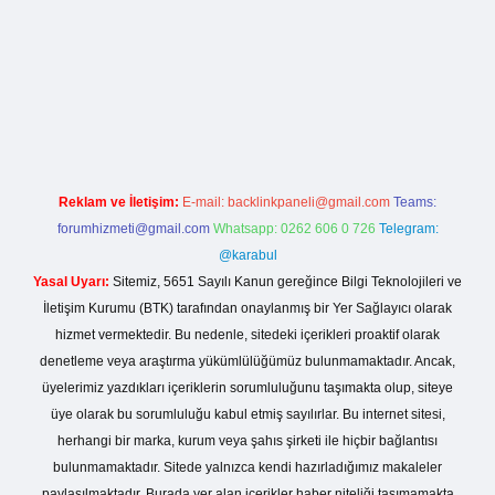
ps://betexpergiris.casino/
betexpergir.net
Reklam ve İletişim:
E-mail:
backlinkpaneli@gmail.com
Teams:
forumhizmeti@gmail.com
Whatsapp: 0262 606 0 726
Telegram:
@karabul
Yasal Uyarı:
Sitemiz, 5651 Sayılı Kanun gereğince Bilgi Teknolojileri ve
İletişim Kurumu (BTK) tarafından onaylanmış bir Yer Sağlayıcı olarak
hizmet vermektedir. Bu nedenle, sitedeki içerikleri proaktif olarak
denetleme veya araştırma yükümlülüğümüz bulunmamaktadır. Ancak,
üyelerimiz yazdıkları içeriklerin sorumluluğunu taşımakta olup, siteye
üye olarak bu sorumluluğu kabul etmiş sayılırlar. Bu internet sitesi,
herhangi bir marka, kurum veya şahıs şirketi ile hiçbir bağlantısı
bulunmamaktadır. Sitede yalnızca kendi hazırladığımız makaleler
paylaşılmaktadır. Burada yer alan içerikler haber niteliği taşımamakta