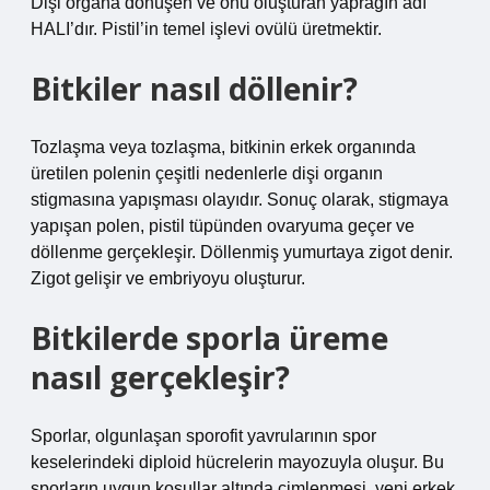
Dişi organa dönüşen ve onu oluşturan yaprağın adı
HALI’dır. Pistil’in temel işlevi ovülü üretmektir.
Bitkiler nasıl döllenir?
Tozlaşma veya tozlaşma, bitkinin erkek organında
üretilen polenin çeşitli nedenlerle dişi organın
stigmasına yapışması olayıdır. Sonuç olarak, stigmaya
yapışan polen, pistil tüpünden ovaryuma geçer ve
döllenme gerçekleşir. Döllenmiş yumurtaya zigot denir.
Zigot gelişir ve embriyoyu oluşturur.
Bitkilerde sporla üreme
nasıl gerçekleşir?
Sporlar, olgunlaşan sporofit yavrularının spor
keselerindeki diploid hücrelerin mayozuyla oluşur. Bu
sporların uygun koşullar altında çimlenmesi, yeni erkek