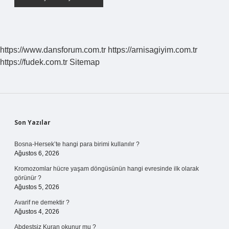
https://www.dansforum.com.tr
https://arnisagiyim.com.tr
https://fudek.com.tr
Sitemap
Sidebar
Son Yazılar
Bosna-Hersek’te hangi para birimi kullanılır ?
Ağustos 6, 2026
Kromozomlar hücre yaşam döngüsünün hangi evresinde ilk olarak
görünür ?
Ağustos 5, 2026
Avarif ne demektir ?
Ağustos 4, 2026
Abdestsiz Kuran okunur mu ?