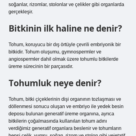
soğanlar, rizomlar, stolonlar ve çelikler gibi organlarda
gerçekleşir.
Bitkinin ilk haline ne denir?
Tohum, koruyucu bir dış örtüyle çevrili embriyonik bir
bitkidir. Tohum oluşumu, gymnospermler ve
angiospermler dahil olmak üzere tohumlu bitkilerde
üreme sürecinin bir parçasıdır.
Tohumluk neye denir?
Tohum, bitki çiçeklerinin dişi organının tozlaşması ve
döllenmesi sonucu oluşan ve embriyo ile yedek besin
deposu bulunan generatif üreme organına, ayrıca
bitkilerin çoğalmasında kullanılan tohum adını
verdiğimiz generatif organlara beslenir ve tohumların
hepsi çelik, yumru, soğan, rizom ve stolon gibi vejetatif