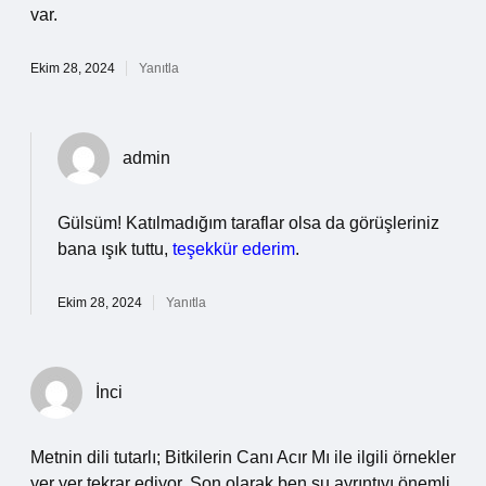
var.
Ekim 28, 2024
Yanıtla
admin
Gülsüm! Katılmadığım taraflar olsa da görüşleriniz
bana ışık tuttu,
teşekkür ederim
.
Ekim 28, 2024
Yanıtla
İnci
Metnin dili tutarlı; Bitkilerin Canı Acır Mı ile ilgili örnekler
yer yer tekrar ediyor. Son olarak ben şu ayrıntıyı önemli