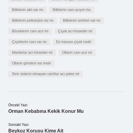
Bitkilerin aklı var mı
Bitkilerin canı acıyor mu
Bitkilerin psikolojisi var mı
Bitkilerin sinirleri var mı
Böceklerin canı acır mı
Çiçek acı hisseder mi
Çiçeklerin canı var mı
En hassas çiçek nedir
Mantarlar acı hisseder mi
Otların canı acır mı
Otların gövdesi var mıdır
Sinir sistemi olmayan canlılar acı çeker mi
Önceki Yazı
Orman Kebabına Kekik Konur Mu
Sonraki Yazı
Beykoz Korusu Kime Ait