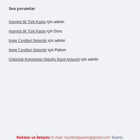
Son yorumlar
Hangisi Ilk Türk Kadın
için
admin
Hangisi Ilk Türk Kadın
için
Doru
Imge Çeşitleri Nelerdir
için
admin
Imge Çeşitleri Nelerdir
için
Patron
Üstünlük Kompleksi Olduğu Nasıl Anlaşılır
için
admin
s://betexpergiris.casino/
betexpergir.net
Reklam ve İletişim:
E-mail:
backlinkpaneli@gmail.com
Teams: