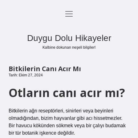
menüyü
Anasayfa
aç
Gizlilik Politikası
Duygu Dolu Hikayeler
Yasal Uyarı
Kalbine dokunan neşeli bilgiler!
Hakkımızda
Bitkilerin Canı Acır Mı
Tarih: Ekim 27, 2024
Otların canı acır mı?
Bitkilerin ağrı reseptörleri, sinirleri veya beyinleri
olmadığından, bizim hayvanlar gibi acı hissetmezler.
Bir havucu kökünden sökmek veya bir çalıyı budamak
bir tür botanik işkence değildir.