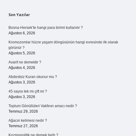
Sidebar
Son Yazılar
Bosna-Hersek’te hangi para birimi kullanılır ?
Ağustos 6, 2026
Kromozomlar hücre yaşam döngüsünün hangi evresinde ilk olarak
görünür ?
Ağustos 5, 2026
Avarif ne demektir ?
Ağustos 4, 2026
Abdestsiz Kuran okunur mu ?
Ağustos 3, 2026
45 sayısı tek mi çift mi ?
Ağustos 3, 2026
Toplum Gönüllüleri Vakfının amacı nedir ?
Temmuz 29, 2026
Ağacın kelimesi nedir ?
Temmuz 27, 2026
Kozmopolitik ne demek tarih ?