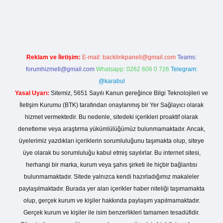
t giriş
https://betexpergiris.casino/
betexpergir.net
Reklam ve İletişim:
E-mail:
backlinkpaneli@gmail.com
Teams:
forumhizmeti@gmail.com
Whatsapp: 0262 606 0 726
Telegram:
@karabul
Yasal Uyarı:
Sitemiz, 5651 Sayılı Kanun gereğince Bilgi Teknolojileri ve
İletişim Kurumu (BTK) tarafından onaylanmış bir Yer Sağlayıcı olarak
hizmet vermektedir. Bu nedenle, sitedeki içerikleri proaktif olarak
denetleme veya araştırma yükümlülüğümüz bulunmamaktadır. Ancak,
üyelerimiz yazdıkları içeriklerin sorumluluğunu taşımakta olup, siteye
üye olarak bu sorumluluğu kabul etmiş sayılırlar. Bu internet sitesi,
herhangi bir marka, kurum veya şahıs şirketi ile hiçbir bağlantısı
bulunmamaktadır. Sitede yalnızca kendi hazırladığımız makaleler
paylaşılmaktadır. Burada yer alan içerikler haber niteliği taşımamakta
olup, gerçek kurum ve kişiler hakkında paylaşım yapılmamaktadır.
Gerçek kurum ve kişiler ile isim benzerlikleri tamamen tesadüfidir.