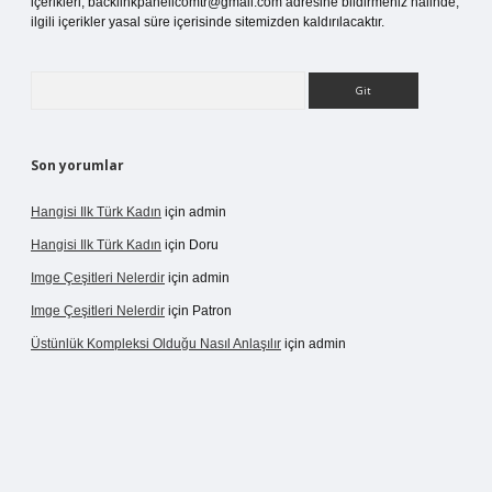
içerikleri,
backlinkpanelicomtr@gmail.com
adresine bildirmeniz halinde,
ilgili içerikler yasal süre içerisinde sitemizden kaldırılacaktır.
Arama
Son yorumlar
Hangisi Ilk Türk Kadın
için
admin
Hangisi Ilk Türk Kadın
için
Doru
Imge Çeşitleri Nelerdir
için
admin
Imge Çeşitleri Nelerdir
için
Patron
Üstünlük Kompleksi Olduğu Nasıl Anlaşılır
için
admin