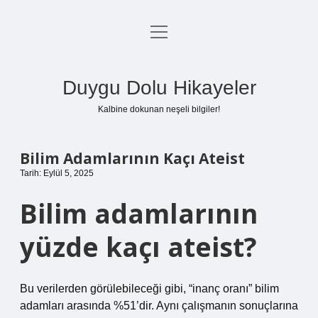
menüyü
Anasayfa
aç
Gizlilik Politikası
Duygu Dolu Hikayeler
Yasal Uyarı
Kalbine dokunan neşeli bilgiler!
Hakkımızda
Bilim Adamlarının Kaçı Ateist
Tarih: Eylül 5, 2025
Bilim adamlarının
yüzde kaçı ateist?
Bu verilerden görülebileceği gibi, “inanç oranı” bilim
adamları arasında %51’dir. Aynı çalışmanın sonuçlarına