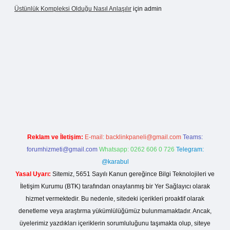
Üstünlük Kompleksi Olduğu Nasıl Anlaşılır
için
admin
t giriş
https://betexpergiris.casino/
betexpergir.net
Reklam ve İletişim:
E-mail:
backlinkpaneli@gmail.com
Teams:
forumhizmeti@gmail.com
Whatsapp: 0262 606 0 726
Telegram:
@karabul
Yasal Uyarı:
Sitemiz, 5651 Sayılı Kanun gereğince Bilgi Teknolojileri ve
İletişim Kurumu (BTK) tarafından onaylanmış bir Yer Sağlayıcı olarak
hizmet vermektedir. Bu nedenle, sitedeki içerikleri proaktif olarak
denetleme veya araştırma yükümlülüğümüz bulunmamaktadır. Ancak,
üyelerimiz yazdıkları içeriklerin sorumluluğunu taşımakta olup, siteye