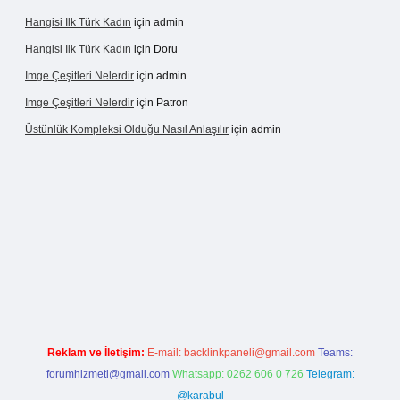
Hangisi Ilk Türk Kadın
için
admin
Hangisi Ilk Türk Kadın
için
Doru
Imge Çeşitleri Nelerdir
için
admin
Imge Çeşitleri Nelerdir
için
Patron
Üstünlük Kompleksi Olduğu Nasıl Anlaşılır
için
admin
 giriş
https://betexpergiris.casino/
betexpergir.net
Reklam ve İletişim:
E-mail:
backlinkpaneli@gmail.com
Teams:
forumhizmeti@gmail.com
Whatsapp: 0262 606 0 726
Telegram:
@karabul