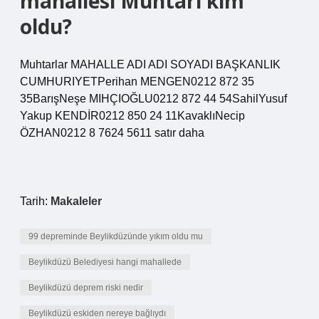
mahallesi Muhtarı kim
oldu?
Muhtarlar MAHALLE ADI ADI SOYADI BAŞKANLIK
CUMHURIYETPerihan MENGEN0212 872 35
35BarışNeşe MIHÇIOĞLU0212 872 44 54SahilYusuf
Yakup KENDİR0212 850 24 11KavaklıNecip
ÖZHAN0212 8 7624 5611 satır daha
Tarih:
Makaleler
99 depreminde Beylikdüzünde yıkım oldu mu
Beylikdüzü Belediyesi hangi mahallede
Beylikdüzü deprem riski nedir
Beylikdüzü eskiden nereye bağlıydı