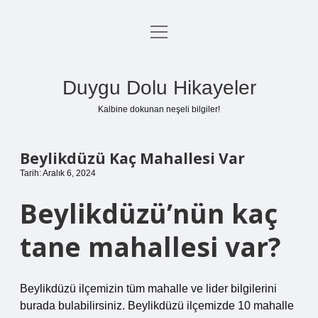
menüyü
Anasayfa
aç
Gizlilik Politikası
Duygu Dolu Hikayeler
Yasal Uyarı
Kalbine dokunan neşeli bilgiler!
Hakkımızda
Beylikdüzü Kaç Mahallesi Var
Tarih: Aralık 6, 2024
Beylikdüzü’nün kaç
tane mahallesi var?
Beylikdüzü ilçemizin tüm mahalle ve lider bilgilerini
burada bulabilirsiniz. Beylikdüzü ilçemizde 10 mahalle