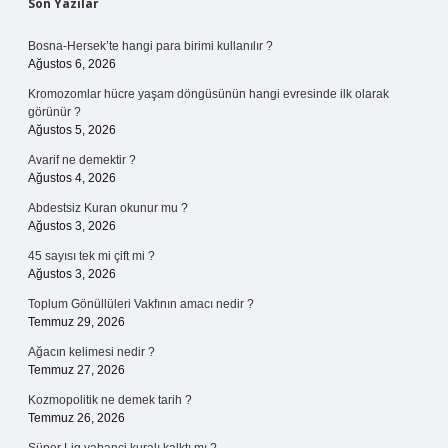
Sidebar
Son Yazılar
Bosna-Hersek’te hangi para birimi kullanılır ?
Ağustos 6, 2026
Kromozomlar hücre yaşam döngüsünün hangi evresinde ilk olarak
görünür ?
Ağustos 5, 2026
Avarif ne demektir ?
Ağustos 4, 2026
Abdestsiz Kuran okunur mu ?
Ağustos 3, 2026
45 sayısı tek mi çift mi ?
Ağustos 3, 2026
Toplum Gönüllüleri Vakfının amacı nedir ?
Temmuz 29, 2026
Ağacın kelimesi nedir ?
Temmuz 27, 2026
Kozmopolitik ne demek tarih ?
Temmuz 26, 2026