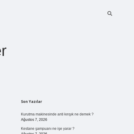
r
Sidebar
Son Yazılar
ilbet giriş
https://betexpergiris.casino/
betexpergir.net
Kurutma makinesinde anti kırışık ne demek ?
Ağustos 7, 2026
Kestane şampuanı ne işe yarar ?