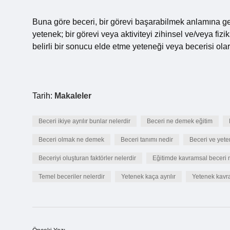
Buna göre beceri, bir görevi başarabilmek anlamına geli
yetenek; bir görevi veya aktiviteyi zihinsel ve/veya fizi
belirli bir sonucu elde etme yeteneği veya becerisi olar
Tarih:
Makaleler
Beceri ikiye ayrılır bunlar nelerdir
Beceri ne demek eğitim
Beceri olmak ne demek
Beceri tanımı nedir
Beceri ve yete
Beceriyi oluşturan faktörler nelerdir
Eğitimde kavramsal beceri 
Temel beceriler nelerdir
Yetenek kaça ayrılır
Yetenek kavr