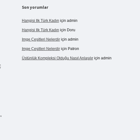
Son yorumlar
Hangisi Ilk Türk Kadın
için
admin
Hangisi Ilk Türk Kadın
için
Doru
Imge Çeşitleri Nelerdir
için
admin
Imge Çeşitleri Nelerdir
için
Patron
Üstünlük Kompleksi Olduğu Nasıl Anlaşılır
için
admin
ç
,