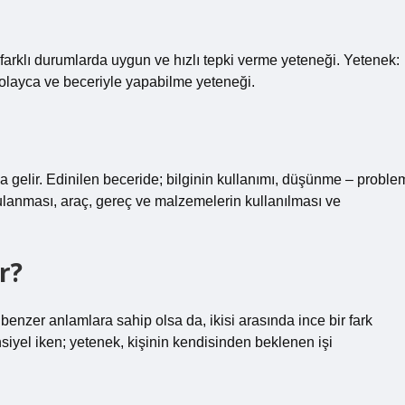
arklı durumlarda uygun ve hızlı tepki verme yeteneği. Yetenek:
i kolayca ve beceriyle yapabilme yeteneği.
a gelir. Edinilen beceride; bilginin kullanımı, düşünme – proble
anması, araç, gereç ve malzemelerin kullanılması ve
r?
enzer anlamlara sahip olsa da, ikisi arasında ince bir fark
nsiyel iken; yetenek, kişinin kendisinden beklenen işi