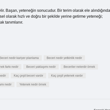
r. Başarı, yeteneğin sonucudur. Bir terim olarak ele alındığında
ksel olarak hızlı ve doğru bir şekilde yerine getirme yeteneği;
ak tanımlanır.
Beceri nedir kariyer planlama
Beceri nedir yetkinlik nedir
nek farkı nedir
Beceri yaklaşımı nedir
Beceriler nelerdir örnek
nedir
Kaç çeşit beceri vardır
Kaç çeşit yetenek vardır
amı nedir
Yetenek nedir örnek