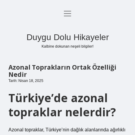
menüyü
Anasayfa
aç
Gizlilik Politikası
Duygu Dolu Hikayeler
Yasal Uyarı
Kalbine dokunan neşeli bilgiler!
Hakkımızda
Azonal Toprakların Ortak Özelliği
Nedir
Tarih: Nisan 18, 2025
Türkiye’de azonal
topraklar nelerdir?
Azonal topraklar, Türkiye’nin dağlık alanlarında ağırlıklı