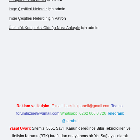
Imge Çeşitleri Nelerdir
için
admin
Imge Çeşitleri Nelerdir
için
Patron
Üstünlük Kompleksi Olduğu Nasıl Anlaşılır
için
admin
 giriş
https://betexpergiris.casino/
betexpergir.net
Reklam ve İletişim:
E-mail:
backlinkpaneli@gmail.com
Teams:
forumhizmeti@gmail.com
Whatsapp: 0262 606 0 726
Telegram:
@karabul
Yasal Uyarı:
Sitemiz, 5651 Sayılı Kanun gereğince Bilgi Teknolojileri ve
İletişim Kurumu (BTK) tarafından onaylanmış bir Yer Sağlayıcı olarak