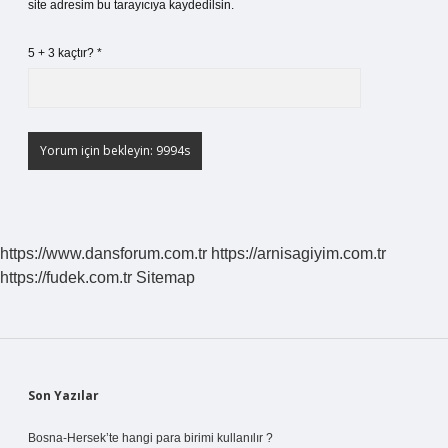
site adresim bu tarayıcıya kaydedilsin.
5 + 3 kaçtır?
*
https://www.dansforum.com.tr
https://arnisagiyim.com.tr
https://fudek.com.tr
Sitemap
Sidebar
Son Yazılar
Bosna-Hersek’te hangi para birimi kullanılır ?