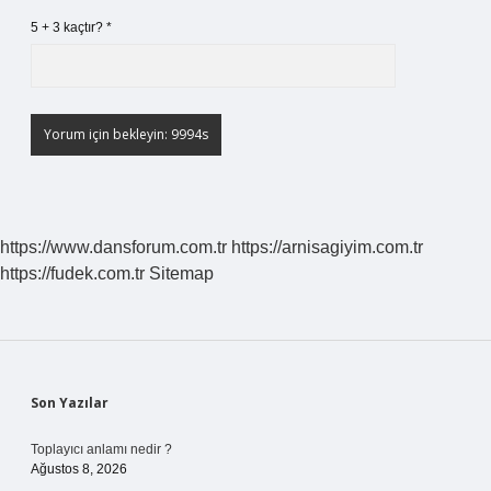
5 + 3 kaçtır?
*
https://www.dansforum.com.tr
https://arnisagiyim.com.tr
https://fudek.com.tr
Sitemap
Sidebar
Son Yazılar
Toplayıcı anlamı nedir ?
Ağustos 8, 2026