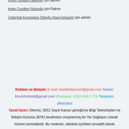
Imge Çeşitleri Nelerdir
için
admin
Imge Çeşitleri Nelerdir
için
Patron
Üstünlük Kompleksi Olduğu Nasıl Anlaşılır
için
admin
et giriş
https://betexpergiris.casino/
betexpergir.net
Reklam ve İletişim:
E-mail:
backlinkpaneli@gmail.com
Teams:
forumhizmeti@gmail.com
Whatsapp: 0262 606 0 726
Telegram:
@karabul
Yasal Uyarı:
Sitemiz, 5651 Sayılı Kanun gereğince Bilgi Teknolojileri ve
İletişim Kurumu (BTK) tarafından onaylanmış bir Yer Sağlayıcı olarak
hizmet vermektedir. Bu nedenle, sitedeki içerikleri proaktif olarak