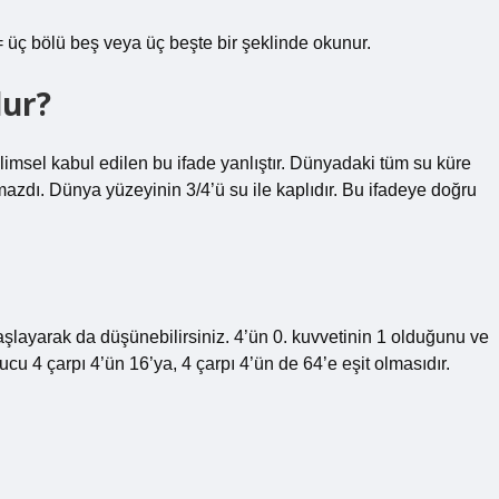
5 = üç bölü beş veya üç beşte bir şeklinde okunur.
dur?
imsel kabul edilen bu ifade yanlıştır. Dünyadaki tüm su küre
lmazdı. Dünya yüzeyinin 3/4’ü su ile kaplıdır. Bu ifadeye doğru
 başlayarak da düşünebilirsiniz. 4’ün 0. kuvvetinin 1 olduğunu ve
u 4 çarpı 4’ün 16’ya, 4 çarpı 4’ün de 64’e eşit olmasıdır.