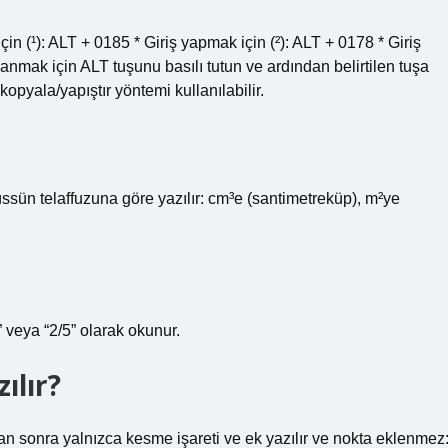
için (¹): ALT + 0185 * Giriş yapmak için (²): ALT + 0178 * Giriş
lanmak için ALT tuşunu basılı tutun ve ardından belirtilen tuşa
, kopyala/yapıştır yöntemi kullanılabilir.
 üssün telaffuzuna göre yazılır: cm³e (santimetreküp), m²ye
” veya “2/5” olarak okunur.
ılır?
dan sonra yalnızca kesme işareti ve ek yazılır ve nokta eklenmez