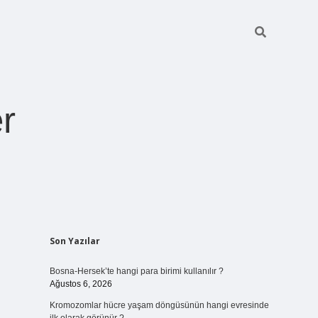
r
Sidebar
Son Yazılar
ilbet giriş
https://betexpergiris.casino/
betexpergir.net
Bosna-Hersek’te hangi para birimi kullanılır ?
Ağustos 6, 2026
Kromozomlar hücre yaşam döngüsünün hangi evresinde