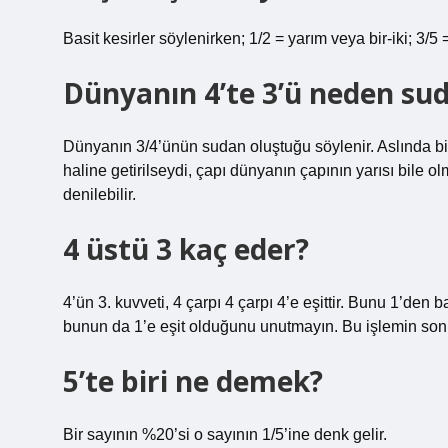
Basit kesirler söylenirken; 1/2 = yarım veya bir-iki; 3/
Dünyanın 4’te 3’ü neden su
Dünyanın 3/4’ünün sudan oluştuğu söylenir. Aslında bil
haline getirilseydi, çapı dünyanın çapının yarısı bile o
denilebilir.
4 üstü 3 kaç eder?
4’ün 3. kuvveti, 4 çarpı 4 çarpı 4’e eşittir. Bunu 1’den
bunun da 1’e eşit olduğunu unutmayın. Bu işlemin sonuc
5’te biri ne demek?
Bir sayının %20’si o sayının 1/5’ine denk gelir.