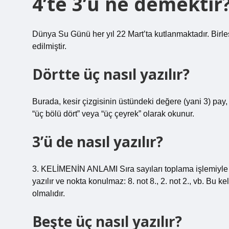
4’te 3’ü ne demektir
Dünya Su Günü her yıl 22 Mart’ta kutlanmaktadır. Birleş
edilmiştir.
Dörtte üç nasıl yazılır?
Burada, kesir çizgisinin üstündeki değere (yani 3) pay, 
“üç bölü dört” veya “üç çeyrek” olarak okunur.
3’ü de nasıl yazılır?
3. KELİMENİN ANLAMI Sıra sayıları toplama işlemiyle 
yazılır ve nokta konulmaz: 8. not 8., 2. not 2., vb. Bu ke
olmalıdır.
Beşte üç nasıl yazılır?