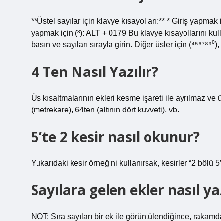
**Üstel sayılar için klavye kısayolları:** * Giriş yapmak 
yapmak için (³): ALT + 0179 Bu klavye kısayollarını kul
basın ve sayıları sırayla girin. Diğer üsler için (⁴⁵⁶⁷⁸⁹⁰)
4 Ten Nasıl Yazılır?
Üs kısaltmalarının ekleri kesme işareti ile ayrılmaz ve
(metrekare), 64ten (altının dört kuvveti), vb.
5’te 2 kesir nasıl okunur?
Yukarıdaki kesir örneğini kullanırsak, kesirler “2 bölü 5
Sayılara gelen ekler nasıl yaz
NOT: Sıra sayıları bir ek ile görüntülendiğinde, rakam