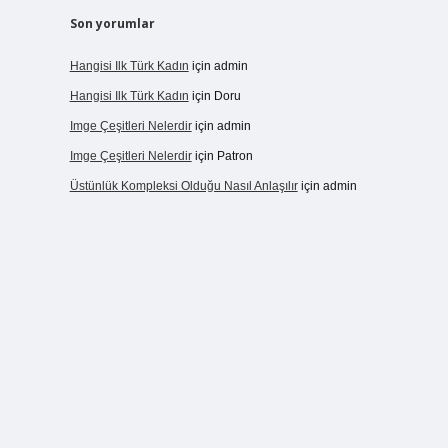
Son yorumlar
Hangisi Ilk Türk Kadın
için
admin
Hangisi Ilk Türk Kadın
için
Doru
Imge Çeşitleri Nelerdir
için
admin
Imge Çeşitleri Nelerdir
için
Patron
Üstünlük Kompleksi Olduğu Nasıl Anlaşılır
için
admin
: