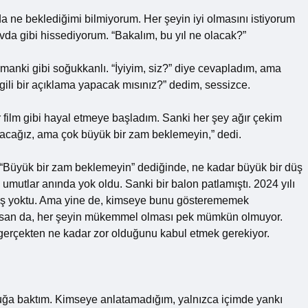
da ne beklediğimi bilmiyorum. Her şeyin iyi olmasını istiyorum
da gibi hissediyorum. “Bakalım, bu yıl ne olacak?”
manki gibi soğukkanlı. “İyiyim, siz?” diye cevapladım, ama
lgili bir açıklama yapacak mısınız?” dedim, sessizce.
film gibi hayal etmeye başladım. Sanki her şey ağır çekim
yuracağız, ama çok büyük bir zam beklemeyin,” dedi.
i. “Büyük bir zam beklemeyin” dediğinde, ne kadar büyük bir düş
umutlar anında yok oldu. Sanki bir balon patlamıştı. 2024 yılı
tış yoktu. Ama yine de, kimseye bunu gösterememek
olsan da, her şeyin mükemmel olması pek mümkün olmuyor.
gerçekten ne kadar zor olduğunu kabul etmek gerekiyor.
luğa baktım. Kimseye anlatamadığım, yalnızca içimde yankı