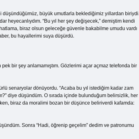
ni düşündüğümüz, büyük umutlarla beklediğimiz yıllardan biriydi
adar heyecanlıydım. “Bu yıl her şey değişecek,” demiştim kendi
ahatlama, biraz olsun geleceğe güvenle bakabilme umudu vardı
ber, bu hayallerimi suya düşürdü.
 pek bir şey anlamamıştım. Gözlerimi açar açmaz telefonda bir
ürlü senaryolar dönüyordu. “Acaba bu yıl istediğim kadar zam
” diye düşündüm. O sırada içinde bulunduğum belirsizlik, her
en, biraz da moralimi bozan bir düşünce beliriverdi kafamda:
 düşündüm. Sonra “Hadi, öğrenip geçelim” dedim ve patronumu