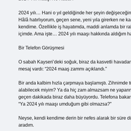
2024 yılı… Hani o yıl geldiğinde her şeyin değişeceği
Hâlâ hatırlıyorum, geçen sene, yeni yıla girerken ne k
kendime. Özellikle iş hayatımda, maddi anlamda bir r
içimde. Ama işte… 2024 yılı maaşı hakkında aldığım ha
Bir Telefon Görüşmesi
O sabah Kayseri’deki soğuk, biraz da kasvetli havadan
mesaj vardı: “2024 maaş zammı açıklandı.”
Bir anda kalbim hızla çarpmaya başlamıştı. Zihnimde t
alabilecek miyim? Ya da hiç zam almazsam ne yaparım?
geçen dakikada biraz daha büyüyordu. Telefona bakark
“Ya 2024 yılı maaşı umduğum gibi olmazsa?”
Neyse, kendi kendime derin bir nefes alarak bir süre
aradım.