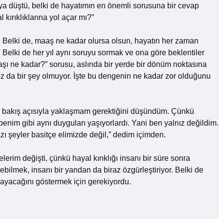
 suya düştü, belki de hayatımın en önemli sorusuna bir cevap
ırıklıklarına yol açar mı?”
m. Belki de, maaş ne kadar olursa olsun, hayatın her zaman
 Belki de her yıl aynı soruyu sormak ve ona göre beklentiler
şı ne kadar?” sorusu, aslında bir yerde bir dönüm noktasına
ız da bir şey olmuyor. İşte bu dengenin ne kadar zor olduğunu
ir bakış açısıyla yaklaşmam gerektiğini düşündüm. Çünkü
 benim gibi aynı duyguları yaşıyorlardı. Yani ben yalnız değildim.
azı şeyler basitçe elimizde değil,” dedim içimden.
m değişti, çünkü hayal kırıklığı insanı bir süre sonra
ebilmek, insanı bir yandan da biraz özgürleştiriyor. Belki de
ayacağını göstermek için gerekiyordu.