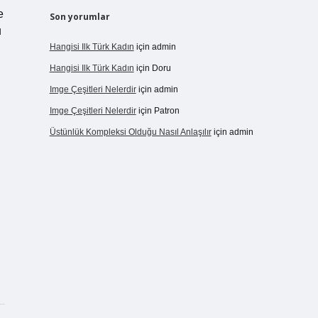
e
Son yorumlar
u
Hangisi Ilk Türk Kadın
için
admin
Hangisi Ilk Türk Kadın
için
Doru
Imge Çeşitleri Nelerdir
için
admin
Imge Çeşitleri Nelerdir
için
Patron
Üstünlük Kompleksi Olduğu Nasıl Anlaşılır
için
admin