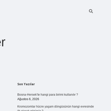
r
Sidebar
Son Yazılar
ilbet giriş
https://betexpergiris.casino/
betexpergir.net
Bosna-Hersek’te hangi para birimi kullanılır ?
Ağustos 6, 2026
Kromozomlar hücre yaşam döngüsünün hangi evresinde