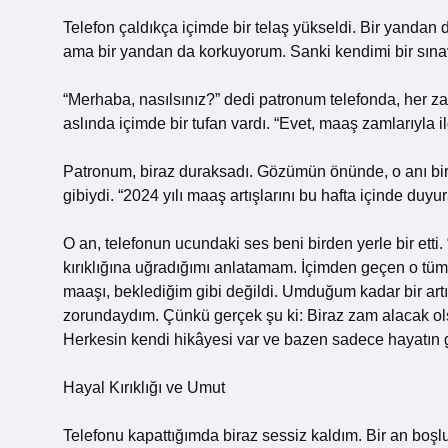
Telefon çaldıkça içimde bir telaş yükseldi. Bir yandan 
ama bir yandan da korkuyorum. Sanki kendimi bir sınav
“Merhaba, nasılsınız?” dedi patronum telefonda, her za
aslında içimde bir tufan vardı. “Evet, maaş zamlarıyla i
Patronum, biraz duraksadı. Gözümün önünde, o anı bir 
gibiydi. “2024 yılı maaş artışlarını bu hafta içinde du
O an, telefonun ucundaki ses beni birden yerle bir ett
kırıklığına uğradığımı anlatamam. İçimden geçen o tüm 
maaşı, beklediğim gibi değildi. Umduğum kadar bir ar
zorundaydım. Çünkü gerçek şu ki: Biraz zam alacak 
Herkesin kendi hikâyesi var ve bazen sadece hayatın 
Hayal Kırıklığı ve Umut
Telefonu kapattığımda biraz sessiz kaldım. Bir an boş