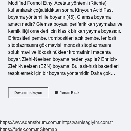
Modified Formol Ethyl Acetate yöntemi (Ritchie)
kullanılarak çoğaltıldıktan sonra Kinyoun Acid Fast
boyama yöntemi ile boyanır (46). Giemsa boyama
amacı nedir? Giemsa boyası, periferik kan yaymaları ve
kemik iliği örnekleri için klasik bir kan yayma boyasıdır.
Eritrositleri pembe, trombositleri açık pembe, lenfosit
sitoplazmasını gök mavisi, monosit sitoplazmasını
soluk mavi ve lökosit nükleer kromatinini macenta
boyar. Ziehl-Neelsen boyama neden yapılır? Ehrlich-
Ziehl-Neelsen (EZN) boyama: Bu, asit-hızlı bakterileri
tespit etmek için bir boyama yöntemidir. Daha çok…
Kinyoun
Devamını okuyun
Yorum Bırak
Boyama
Nedir
https://www.dansforum.com.tr
https://arnisagiyim.com.tr
https://fudek.com.tr
Sitemap