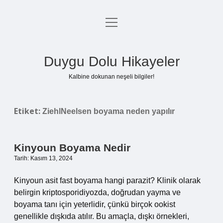
menüyü
Anasayfa
aç
Gizlilik Politikası
Duygu Dolu Hikayeler
Yasal Uyarı
Kalbine dokunan neşeli bilgiler!
Hakkımızda
Etiket:
ZiehlNeelsen boyama neden yapılır
Kinyoun Boyama Nedir
Tarih: Kasım 13, 2024
Kinyoun asit fast boyama hangi parazit? Klinik olarak
belirgin kriptosporidiyozda, doğrudan yayma ve
boyama tanı için yeterlidir, çünkü birçok ookist
genellikle dışkıda atılır. Bu amaçla, dışkı örnekleri,