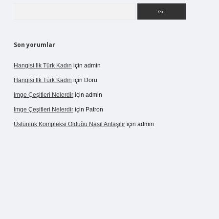
Arama
Son yorumlar
Hangisi Ilk Türk Kadın
için
admin
Hangisi Ilk Türk Kadın
için
Doru
Imge Çeşitleri Nelerdir
için
admin
Imge Çeşitleri Nelerdir
için
Patron
Üstünlük Kompleksi Olduğu Nasıl Anlaşılır
için
admin
ergir.net