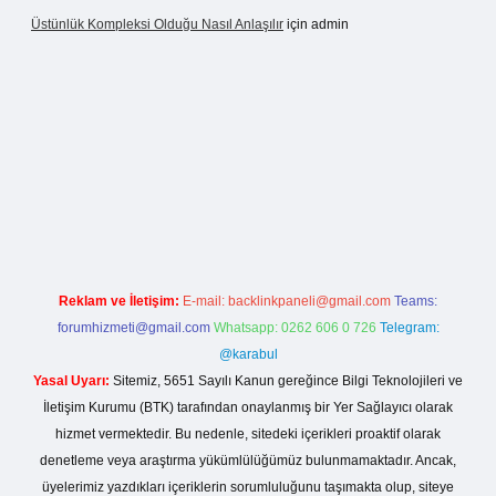
Üstünlük Kompleksi Olduğu Nasıl Anlaşılır
için
admin
gir.net
Reklam ve İletişim:
E-mail:
backlinkpaneli@gmail.com
Teams:
forumhizmeti@gmail.com
Whatsapp: 0262 606 0 726
Telegram:
@karabul
Yasal Uyarı:
Sitemiz, 5651 Sayılı Kanun gereğince Bilgi Teknolojileri ve
İletişim Kurumu (BTK) tarafından onaylanmış bir Yer Sağlayıcı olarak
hizmet vermektedir. Bu nedenle, sitedeki içerikleri proaktif olarak
denetleme veya araştırma yükümlülüğümüz bulunmamaktadır. Ancak,
üyelerimiz yazdıkları içeriklerin sorumluluğunu taşımakta olup, siteye