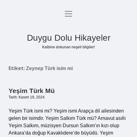
menüyü
Anasayfa
aç
Gizlilik Politikası
Duygu Dolu Hikayeler
Yasal Uyarı
Kalbine dokunan neşeli bilgiler!
Hakkımızda
Etiket:
Zeynep Türk isim mi
Yeşim Türk Mü
Tarih: Kasım 19, 2024
Yeşim Türk ismi mi? Yeşim ismi Arapça dil ailesinden
gelen bir isimdir. Yeşim Salkım Türk mü? Arnavut asıllı
Yeşim Salkım, müzisyen Dursun Salkım’ın kızı olup
Ankara’da doğup Kavaklıdere’de büyüdü. Yeşim