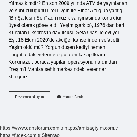
Yılmaz kimdir? En son 2009 yılında ATV’de yayınlanan
ve sunuculuğunu Erol Evgin ile Pınar Altuğ’un yaptığı
“Bir Şarkısın Sen” adlı müzik yarışmasında konuk jüri
üyesi olarak görev aldı. Yeşim (şarkıcı), 1976’dan beri
Kurtalan Ekspres’in davulcusu Sefa Ulaş ile evliydi.
Eşi, 18 Ekim 2020’de akciğer kanserinden vefat etti.
Yeşim öldü mü? Yorgun düşen kediyi hemen
Turgutlu’daki veterinere götüren kasap İkram
Korkmazer, burada yapılan operasyonun ardından
“Yeşim”i Manisa şehir merkezindeki veteriner
kliniğine…
Yeşim
Devamını okuyun
Yorum Bırak
Türk
Mü
https://www.dansforum.com.tr
https://arnisagiyim.com.tr
https://fudek.com.tr
Sitemap