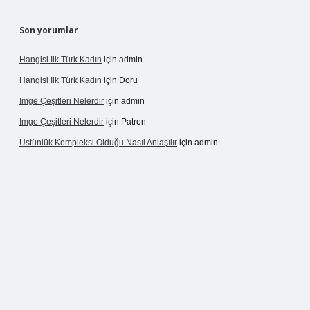
Son yorumlar
Hangisi Ilk Türk Kadın
için
admin
Hangisi Ilk Türk Kadın
için
Doru
Imge Çeşitleri Nelerdir
için
admin
Imge Çeşitleri Nelerdir
için
Patron
Üstünlük Kompleksi Olduğu Nasıl Anlaşılır
için
admin
pergir.net