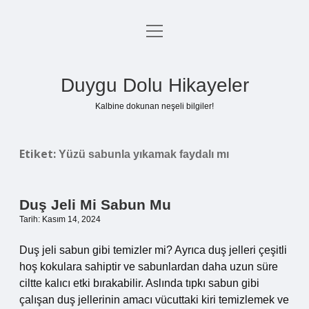
menüyü
Anasayfa
aç
Gizlilik Politikası
Duygu Dolu Hikayeler
Yasal Uyarı
Kalbine dokunan neşeli bilgiler!
Hakkımızda
Etiket:
Yüzü sabunla yıkamak faydalı mı
Duş Jeli Mi Sabun Mu
Tarih: Kasım 14, 2024
Duş jeli sabun gibi temizler mi? Ayrıca duş jelleri çeşitli
hoş kokulara sahiptir ve sabunlardan daha uzun süre
ciltte kalıcı etki bırakabilir. Aslında tıpkı sabun gibi
çalışan duş jellerinin amacı vücuttaki kiri temizlemek ve