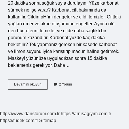
20 dakika sonra soğuk suyla durulayın. Yüze karbonat
sürmek ne işe yarar? Karbonat cilt bakımında da
kullanılır. Cildin pH’ını dengeler ve cildi temizler. Ciltteki
yağları emer ve akne oluşumunu engeller. Ayrıca ölü
deri hücrelerini temizler ve cilde daha sağlıklı bir
görünüm kazandırır. Karbonat yüzde kaç dakika
bekletilir? Tek yapmanız gereken bir kasede karbonat
ve limon suyunu iyice karıştırıp macun haline getirmek.
Maskeyi yüzünüze uyguladıktan sonra 15 dakika
beklemeniz gerekiyor. Daha…
Karbonatlı
Devamını okuyun
2 Yorum
Yüz
Peelingi
Nasıl
Yapılır
https://www.dansforum.com.tr
https://arnisagiyim.com.tr
https://fudek.com.tr
Sitemap