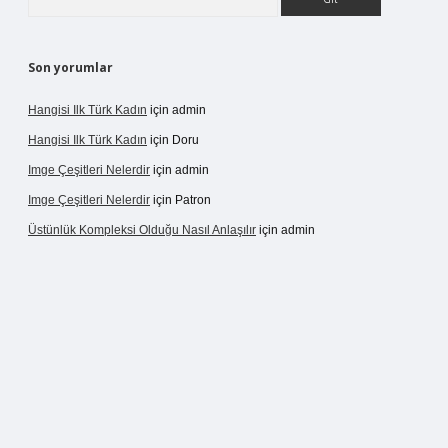
Son yorumlar
Hangisi Ilk Türk Kadın
için
admin
Hangisi Ilk Türk Kadın
için
Doru
Imge Çeşitleri Nelerdir
için
admin
Imge Çeşitleri Nelerdir
için
Patron
Üstünlük Kompleksi Olduğu Nasıl Anlaşılır
için
admin
rgir.net