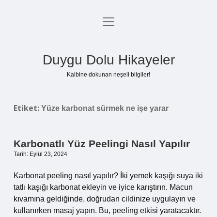
menüyü
Anasayfa
aç
Gizlilik Politikası
Duygu Dolu Hikayeler
Yasal Uyarı
Kalbine dokunan neşeli bilgiler!
Hakkımızda
Etiket:
Yüze karbonat sürmek ne işe yarar
Karbonatlı Yüz Peelingi Nasıl Yapılır
Tarih: Eylül 23, 2024
Karbonat peeling nasıl yapılır? İki yemek kaşığı suya iki
tatlı kaşığı karbonat ekleyin ve iyice karıştırın. Macun
kıvamına geldiğinde, doğrudan cildinize uygulayın ve
kullanırken masaj yapın. Bu, peeling etkisi yaratacaktır.