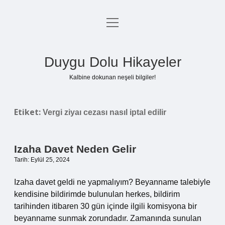
menüyü
Anasayfa
aç
Gizlilik Politikası
Duygu Dolu Hikayeler
Yasal Uyarı
Kalbine dokunan neşeli bilgiler!
Hakkımızda
Etiket:
Vergi ziyaı cezası nasıl iptal edilir
Izaha Davet Neden Gelir
Tarih: Eylül 25, 2024
Izaha davet geldi ne yapmalıyım? Beyanname talebiyle
kendisine bildirimde bulunulan herkes, bildirim
tarihinden itibaren 30 gün içinde ilgili komisyona bir
beyanname sunmak zorundadır. Zamanında sunulan