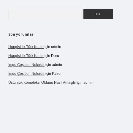
Arama
Son yorumlar
Hangisi Ilk Türk Kadın
için
admin
Hangisi Ilk Türk Kadın
için
Doru
Imge Çeşitleri Nelerdir
için
admin
Imge Çeşitleri Nelerdir
için
Patron
Üstünlük Kompleksi Olduğu Nasıl Anlaşılır
için
admin
rgir.net