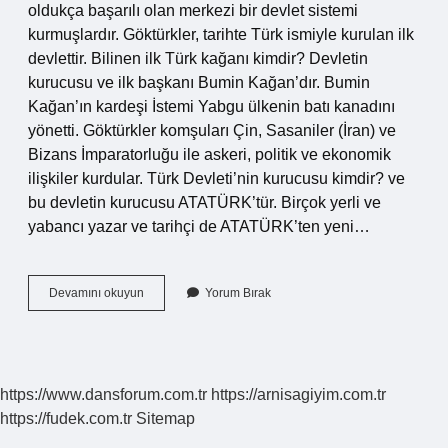
oldukça başarılı olan merkezi bir devlet sistemi
kurmuşlardır. Göktürkler, tarihte Türk ismiyle kurulan ilk
devlettir. Bilinen ilk Türk kağanı kimdir? Devletin
kurucusu ve ilk başkanı Bumin Kağan’dır. Bumin
Kağan’ın kardeşi İstemi Yabgu ülkenin batı kanadını
yönetti. Göktürkler komşuları Çin, Sasaniler (İran) ve
Bizans İmparatorluğu ile askeri, politik ve ekonomik
ilişkiler kurdular. Türk Devleti’nin kurucusu kimdir? ve
bu devletin kurucusu ATATÜRK’tür. Birçok yerli ve
yabancı yazar ve tarihçi de ATATÜRK’ten yeni…
Ilk
Devamını okuyun
Yorum Bırak
Türk
Devletinin
Başkanı
Kimdir
https://www.dansforum.com.tr
https://arnisagiyim.com.tr
https://fudek.com.tr
Sitemap