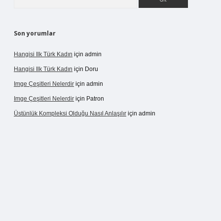
Son yorumlar
Hangisi Ilk Türk Kadın
için
admin
Hangisi Ilk Türk Kadın
için
Doru
Imge Çeşitleri Nelerdir
için
admin
Imge Çeşitleri Nelerdir
için
Patron
Üstünlük Kompleksi Olduğu Nasıl Anlaşılır
için
admin
ergir.net