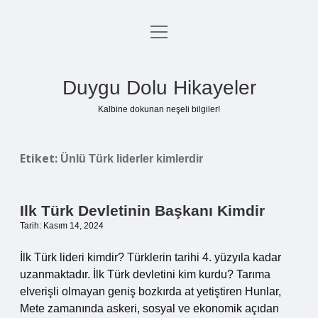
menüyü
Anasayfa
aç
Gizlilik Politikası
Duygu Dolu Hikayeler
Yasal Uyarı
Kalbine dokunan neşeli bilgiler!
Hakkımızda
Etiket:
Ünlü Türk liderler kimlerdir
Ilk Türk Devletinin Başkanı Kimdir
Tarih: Kasım 14, 2024
İlk Türk lideri kimdir? Türklerin tarihi 4. yüzyıla kadar
uzanmaktadır. İlk Türk devletini kim kurdu? Tarıma
elverişli olmayan geniş bozkırda at yetiştiren Hunlar,
Mete zamanında askeri, sosyal ve ekonomik açıdan