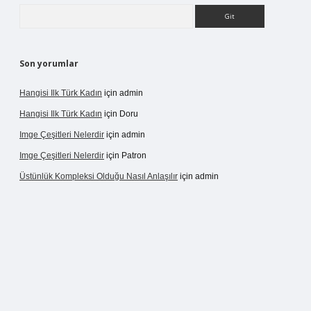
Arama
Son yorumlar
Hangisi Ilk Türk Kadın
için
admin
Hangisi Ilk Türk Kadın
için
Doru
Imge Çeşitleri Nelerdir
için
admin
Imge Çeşitleri Nelerdir
için
Patron
Üstünlük Kompleksi Olduğu Nasıl Anlaşılır
için
admin
rgir.net