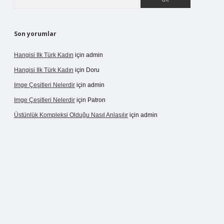
Son yorumlar
Hangisi Ilk Türk Kadın
için
admin
Hangisi Ilk Türk Kadın
için
Doru
Imge Çeşitleri Nelerdir
için
admin
Imge Çeşitleri Nelerdir
için
Patron
Üstünlük Kompleksi Olduğu Nasıl Anlaşılır
için
admin
ergir.net