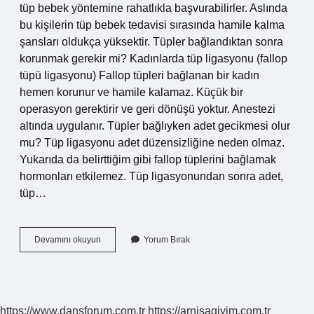
tüp bebek yöntemine rahatlıkla başvurabilirler. Aslında
bu kişilerin tüp bebek tedavisi sırasında hamile kalma
şansları oldukça yüksektir. Tüpler bağlandıktan sonra
korunmak gerekir mi? Kadınlarda tüp ligasyonu (fallop
tüpü ligasyonu) Fallop tüpleri bağlanan bir kadın
hemen korunur ve hamile kalamaz. Küçük bir
operasyon gerektirir ve geri dönüşü yoktur. Anestezi
altında uygulanır. Tüpler bağlıyken adet gecikmesi olur
mu? Tüp ligasyonu adet düzensizliğine neden olmaz.
Yukarıda da belirttiğim gibi fallop tüplerini bağlamak
hormonları etkilemez. Tüp ligasyonundan sonra adet,
tüp…
Kordonlar
Devamını okuyun
Yorum Bırak
Bağlıyken
Hamile
Kalma
Riski
Var
https://www.dansforum.com.tr
https://arnisagiyim.com.tr