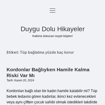
menüyü
Anasayfa
aç
Gizlilik Politikası
Duygu Dolu Hikayeler
Yasal Uyarı
Kalbine dokunan neşeli bilgiler!
Hakkımızda
Etiket:
Tüp bağlatma yüzde kaç korur
Kordonlar Bağlıyken Hamile Kalma
Riski Var Mı
Tarih: Kasım 20, 2024
Kordonları bağlı olan bir kadın hamile kalabilir mi? Tüp
bebek tedavisi gören kadınlar, ikinci kez evlenecekleri
veya aynı çiftten çocuk sahibi olmak istedikleri takdirde