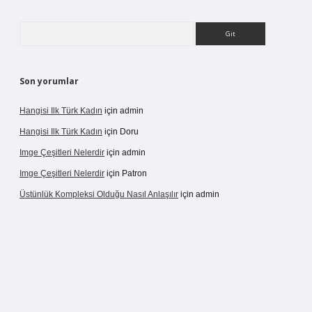
Arama
Son yorumlar
Hangisi Ilk Türk Kadın
için
admin
Hangisi Ilk Türk Kadın
için
Doru
Imge Çeşitleri Nelerdir
için
admin
Imge Çeşitleri Nelerdir
için
Patron
Üstünlük Kompleksi Olduğu Nasıl Anlaşılır
için
admin
rgir.net