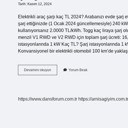
Tarih: Kasım 12, 2024
Elektrikli araç şarjı kaç TL 2024? Arabanızı evde şarj et
şarj ettiğinizde (1 Ocak 2024 güncellemesiyle) 240 kW
kullanıyorsanız 2.0000 TL/kWh. Togg kaç liraya şarj olu
menzil V1 RWD ve V2 RWD için toplam şarj ücreti: 16,
istasyonlarında 1 kW Kaç TL? Şarj istasyonlarında 1 kW
Konvansiyonel bir elektrikli otomobil 100 km’de yakla
Şarj
Devamını okuyun
Yorum Bırak
Ücreti
Ne
Kadar
https://www.dansforum.com.tr
https://arnisagiyim.com.t