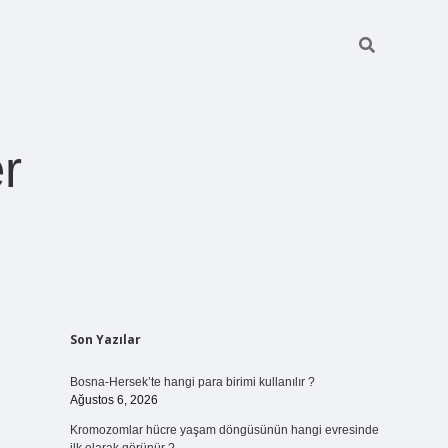
r
Sidebar
Son Yazılar
ilbet giriş
https://betexpergiris.casino/
betexpergir.net
Bosna-Hersek’te hangi para birimi kullanılır ?
Ağustos 6, 2026
Kromozomlar hücre yaşam döngüsünün hangi evresinde