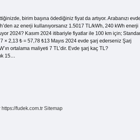
tiğinizde, birim başına ödediğiniz fiyat da artıyor. Arabanızı evd
h’den az enerji kullanıyorsanız 1.5017 TL/kWh, 240 kWh enerji
yor 2024? Kasım 2024 itibariyle fiyatlar ile 100 km için; Standar
7 × 2,13 ₺ = 57,78 ₺13 Mayıs 2024 evde şarj ederseniz Şarj
’ın ortalama maliyeti 7 TL’dir. Evde şarj kaç TL?
şık 15…
r
https://fudek.com.tr
Sitemap