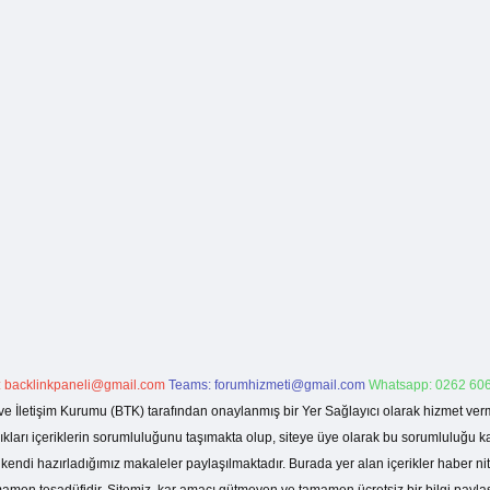
:
backlinkpaneli@gmail.com
Teams:
forumhizmeti@gmail.com
Whatsapp: 0262 606
ve İletişim Kurumu (BTK) tarafından onaylanmış bir Yer Sağlayıcı olarak hizmet verm
rı içeriklerin sorumluluğunu taşımakta olup, siteye üye olarak bu sorumluluğu kabul
a kendi hazırladığımız makaleler paylaşılmaktadır. Burada yer alan içerikler haber 