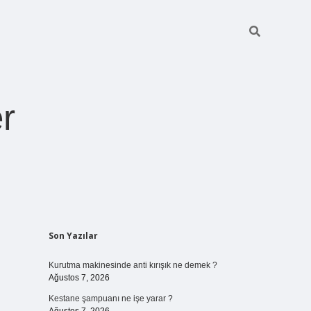
r
Sidebar
Son Yazılar
ilbet giriş
https://betexpergiris.casino/
betexpergir.net
Kurutma makinesinde anti kırışık ne demek ?
Ağustos 7, 2026
Kestane şampuanı ne işe yarar ?