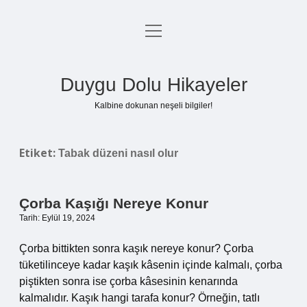
menüyü
Anasayfa
aç
Gizlilik Politikası
Duygu Dolu Hikayeler
Yasal Uyarı
Kalbine dokunan neşeli bilgiler!
Hakkımızda
Etiket:
Tabak düzeni nasıl olur
Çorba Kaşığı Nereye Konur
Tarih: Eylül 19, 2024
Çorba bittikten sonra kaşık nereye konur? Çorba
tüketilinceye kadar kaşık kâsenin içinde kalmalı, çorba
piştikten sonra ise çorba kâsesinin kenarında
kalmalıdır. Kaşık hangi tarafa konur? Örneğin, tatlı