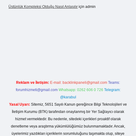
Üstünlük Kompleksi Olduğu Nasıl Anlaşılır
için
admin
ir.net
Reklam ve İletişim:
E-mail:
backlinkpaneli@gmail.com
Teams:
forumhizmeti@gmail.com
Whatsapp: 0262 606 0 726
Telegram:
@karabul
Yasal Uyarı:
Sitemiz, 5651 Sayılı Kanun gereğince Bilgi Teknolojileri ve
İletişim Kurumu (BTK) tarafından onaylanmış bir Yer Sağlayıcı olarak
hizmet vermektedir. Bu nedenle, sitedeki içerikleri proaktif olarak
denetleme veya araştırma yükümlülüğümüz bulunmamaktadır. Ancak,
üyelerimiz yazdıkları içeriklerin sorumluluğunu taşımakta olup, siteye