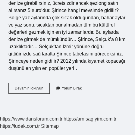
denize girebilirsiniz, ücretsizdir ancak şezlong satın
alırsanız 5 euro’dur. Şirince hangi mevsimde gidilir?
Bölge yaz aylarında çok sıcak olduğundan, bahar ayları
ve yaz sonu, sıcaktan bunalmadan tüm bu kültürel
değerleri gezmek için en iyi zamanlardır. Bu aylarda
denize girmek de mümkündür… Şirince, Selçuk’a 8 km
uzaklıktadır… Selçuk’tan İzmir yönüne doğru
gittiğinizde sağ tarafta Şirince tabelasını göreceksiniz.
Şirinceye neden gidilir? 2012 yılında kıyamet kopacağı
düşünülen yılın en popüler yeri…
Şirincede
Devamını okuyun
Yorum Bırak
Denize
Girilir
Mi
https://www.dansforum.com.tr
https://arnisagiyim.com.tr
https://fudek.com.tr
Sitemap