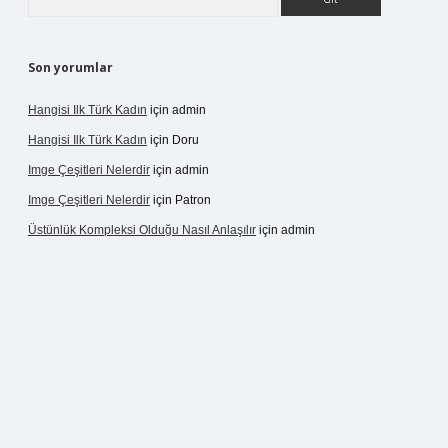
Son yorumlar
Hangisi Ilk Türk Kadın
için
admin
Hangisi Ilk Türk Kadın
için
Doru
Imge Çeşitleri Nelerdir
için
admin
Imge Çeşitleri Nelerdir
için
Patron
Üstünlük Kompleksi Olduğu Nasıl Anlaşılır
için
admin
ergir.net