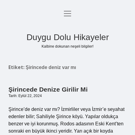
menüyü
Anasayfa
aç
Gizlilik Politikası
Duygu Dolu Hikayeler
Yasal Uyarı
Kalbine dokunan neşeli bilgiler!
Hakkımızda
Etiket:
Şirincede deniz var mı
Şirincede Denize Girilir Mi
Tarih: Eylül 22, 2024
Şirince’de deniz var mı? İzmirliler veya İzmir’e seyahat
edenler bilir; Sahiliyle Şirince köyü. Yapılar oldukça
benzer ve iyi korunmuş. Rodos adasının Eski Kent’ten
sonraki en büyük ikinci yeridir. Yarı açık bir koyda