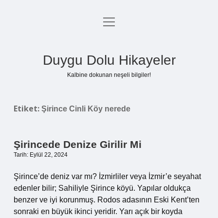
menüyü
Anasayfa
aç
Gizlilik Politikası
Duygu Dolu Hikayeler
Yasal Uyarı
Kalbine dokunan neşeli bilgiler!
Hakkımızda
Etiket:
Şirince Cinli Köy nerede
Şirincede Denize Girilir Mi
Tarih: Eylül 22, 2024
Şirince’de deniz var mı? İzmirliler veya İzmir’e seyahat
edenler bilir; Sahiliyle Şirince köyü. Yapılar oldukça
benzer ve iyi korunmuş. Rodos adasının Eski Kent’ten
sonraki en büyük ikinci yeridir. Yarı açık bir koyda