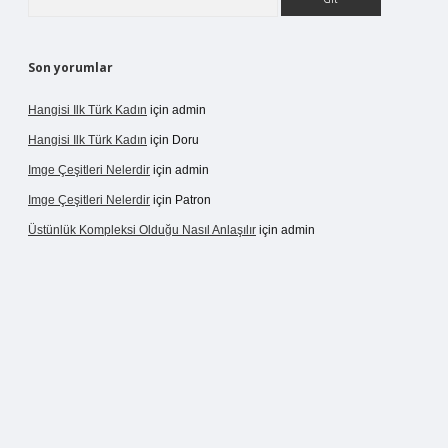
Son yorumlar
Hangisi Ilk Türk Kadın
için
admin
Hangisi Ilk Türk Kadın
için
Doru
Imge Çeşitleri Nelerdir
için
admin
Imge Çeşitleri Nelerdir
için
Patron
Üstünlük Kompleksi Olduğu Nasıl Anlaşılır
için
admin
rgir.net