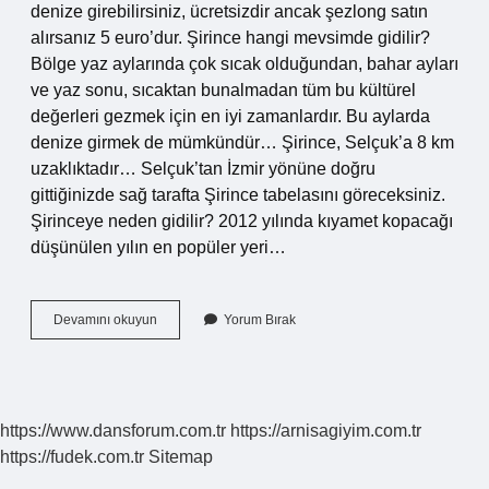
denize girebilirsiniz, ücretsizdir ancak şezlong satın
alırsanız 5 euro’dur. Şirince hangi mevsimde gidilir?
Bölge yaz aylarında çok sıcak olduğundan, bahar ayları
ve yaz sonu, sıcaktan bunalmadan tüm bu kültürel
değerleri gezmek için en iyi zamanlardır. Bu aylarda
denize girmek de mümkündür… Şirince, Selçuk’a 8 km
uzaklıktadır… Selçuk’tan İzmir yönüne doğru
gittiğinizde sağ tarafta Şirince tabelasını göreceksiniz.
Şirinceye neden gidilir? 2012 yılında kıyamet kopacağı
düşünülen yılın en popüler yeri…
Şirincede
Devamını okuyun
Yorum Bırak
Denize
Girilir
Mi
https://www.dansforum.com.tr
https://arnisagiyim.com.tr
https://fudek.com.tr
Sitemap