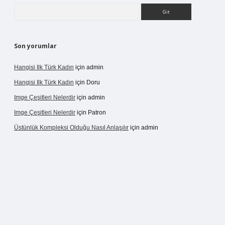
Arama
Son yorumlar
Hangisi Ilk Türk Kadın
için
admin
Hangisi Ilk Türk Kadın
için
Doru
Imge Çeşitleri Nelerdir
için
admin
Imge Çeşitleri Nelerdir
için
Patron
Üstünlük Kompleksi Olduğu Nasıl Anlaşılır
için
admin
ergir.net