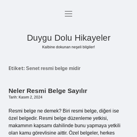
menüyü
Anasayfa
aç
Gizlilik Politikası
Duygu Dolu Hikayeler
Yasal Uyarı
Kalbine dokunan neşeli bilgiler!
Hakkımızda
Etiket:
Senet resmi belge midir
Neler Resmi Belge Sayılır
Tarih: Kasım 2, 2024
Resmi belge ne demek? Biri resmi belge, diğeri ise
özel belgedir. Resmi belge düzenleme yetkisi,
makamının kapsamı dahilinde bunu yapmaya yetkili
olan kamu görevlisine aittir. Özel belgeler, herkes