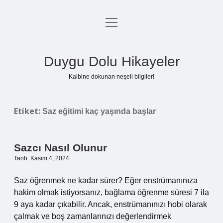
menüyü
Anasayfa
aç
Gizlilik Politikası
Duygu Dolu Hikayeler
Yasal Uyarı
Kalbine dokunan neşeli bilgiler!
Hakkımızda
Etiket:
Saz eğitimi kaç yaşında başlar
Sazcı Nasıl Olunur
Tarih: Kasım 4, 2024
Saz öğrenmek ne kadar sürer? Eğer enstrümanınıza
hakim olmak istiyorsanız, bağlama öğrenme süresi 7 ila
9 aya kadar çıkabilir. Ancak, enstrümanınızı hobi olarak
çalmak ve boş zamanlarınızı değerlendirmek