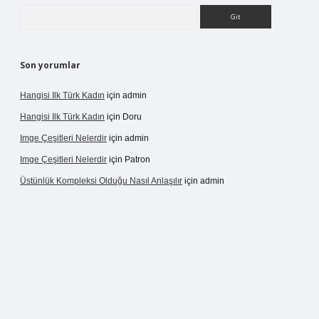
Arama
Son yorumlar
Hangisi Ilk Türk Kadın
için
admin
Hangisi Ilk Türk Kadın
için
Doru
Imge Çeşitleri Nelerdir
için
admin
Imge Çeşitleri Nelerdir
için
Patron
Üstünlük Kompleksi Olduğu Nasıl Anlaşılır
için
admin
rgir.net