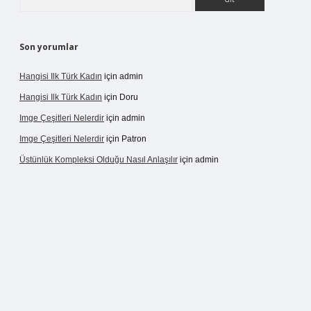
Son yorumlar
Hangisi Ilk Türk Kadın
için
admin
Hangisi Ilk Türk Kadın
için
Doru
Imge Çeşitleri Nelerdir
için
admin
Imge Çeşitleri Nelerdir
için
Patron
Üstünlük Kompleksi Olduğu Nasıl Anlaşılır
için
admin
ergir.net