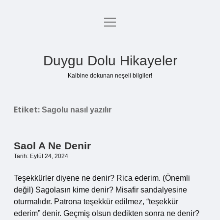
menüyü
Anasayfa
aç
Gizlilik Politikası
Duygu Dolu Hikayeler
Yasal Uyarı
Kalbine dokunan neşeli bilgiler!
Hakkımızda
Etiket:
Sagolu nasıl yazılır
Saol A Ne Denir
Tarih: Eylül 24, 2024
Teşekkürler diyene ne denir? Rica ederim. (Önemli
değil) Sagolasın kime denir? Misafir sandalyesine
oturmalıdır. Patrona teşekkür edilmez, “teşekkür
ederim” denir. Geçmiş olsun dedikten sonra ne denir?