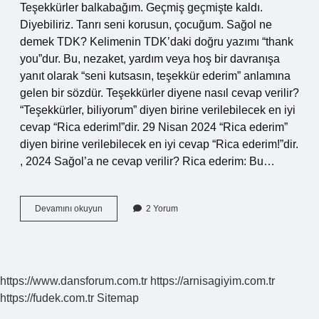
Teşekkürler balkabağım. Geçmiş geçmişte kaldı.
Diyebiliriz. Tanrı seni korusun, çocuğum. Sağol ne
demek TDK? Kelimenin TDK’daki doğru yazımı “thank
you”dur. Bu, nezaket, yardım veya hoş bir davranışa
yanıt olarak “seni kutsasın, teşekkür ederim” anlamına
gelen bir sözdür. Teşekkürler diyene nasıl cevap verilir?
“Teşekkürler, biliyorum” diyen birine verilebilecek en iyi
cevap “Rica ederim!”dir. 29 Nisan 2024 “Rica ederim”
diyen birine verilebilecek en iyi cevap “Rica ederim!”dir.
, 2024 Sağol’a ne cevap verilir? Rica ederim: Bu…
Saol
Devamını okuyun
2 Yorum
A
Ne
Denir
https://www.dansforum.com.tr
https://arnisagiyim.com.tr
https://fudek.com.tr
Sitemap