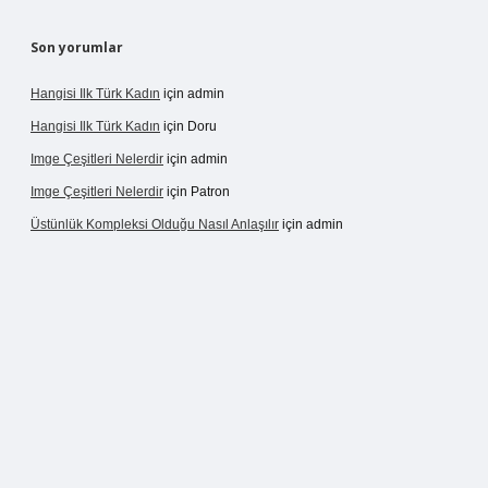
Son yorumlar
Hangisi Ilk Türk Kadın
için
admin
Hangisi Ilk Türk Kadın
için
Doru
Imge Çeşitleri Nelerdir
için
admin
Imge Çeşitleri Nelerdir
için
Patron
Üstünlük Kompleksi Olduğu Nasıl Anlaşılır
için
admin
/
betexpergir.net