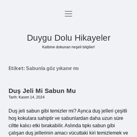
menüyü
Anasayfa
aç
Gizlilik Politikası
Duygu Dolu Hikayeler
Yasal Uyarı
Kalbine dokunan neşeli bilgiler!
Hakkımızda
Etiket:
Sabunla göz yıkanır mı
Duş Jeli Mi Sabun Mu
Tarih: Kasım 14, 2024
Duş jeli sabun gibi temizler mi? Ayrıca duş jelleri çeşitli
hoş kokulara sahiptir ve sabunlardan daha uzun süre
ciltte kalıcı etki bırakabilir. Aslında tıpkı sabun gibi
çalışan duş jellerinin amacı vücuttaki kiri temizlemek ve