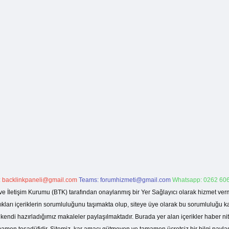
:
backlinkpaneli@gmail.com
Teams:
forumhizmeti@gmail.com
Whatsapp: 0262 606
ve İletişim Kurumu (BTK) tarafından onaylanmış bir Yer Sağlayıcı olarak hizmet verm
rı içeriklerin sorumluluğunu taşımakta olup, siteye üye olarak bu sorumluluğu kabul
a kendi hazırladığımız makaleler paylaşılmaktadır. Burada yer alan içerikler haber 