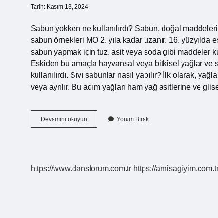
Tarih: Kasım 13, 2024
Sabun yokken ne kullanılırdı? Sabun, doğal maddelerin k
sabun örnekleri MÖ 2. yıla kadar uzanır. 16. yüzyıld
sabun yapmak için tuz, asit veya soda gibi maddeler kul
Eskiden bu amaçla hayvansal veya bitkisel yağlar ve su
kullanılırdı. Sıvı sabunlar nasıl yapılır? İlk olarak, yağl
veya ayrılır. Bu adım yağları ham yağ asitlerine ve glise
Sıvı
Devamını okuyun
Yorum Bırak
Sabun
Yerine
Ne
Kullanılır
https://www.dansforum.com.tr
https://arnisagiyim.com.t