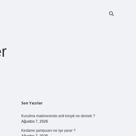
r
Sidebar
Son Yazılar
ilbet giriş
https://betexpergiris.casino/
betexpergir.net
Kurutma makinesinde anti kırışık ne demek ?
Ağustos 7, 2026
Kestane şampuanı ne işe yarar ?