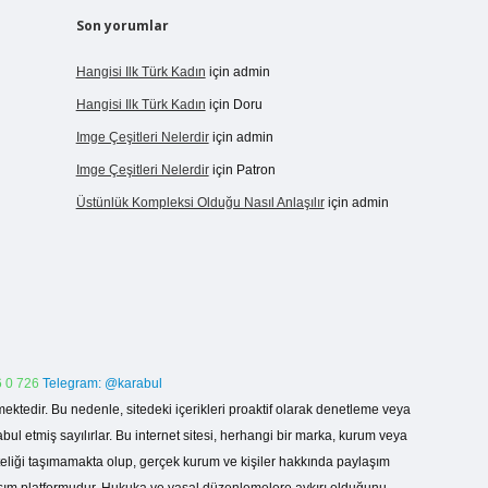
Son yorumlar
Hangisi Ilk Türk Kadın
için
admin
Hangisi Ilk Türk Kadın
için
Doru
Imge Çeşitleri Nelerdir
için
admin
Imge Çeşitleri Nelerdir
için
Patron
Üstünlük Kompleksi Olduğu Nasıl Anlaşılır
için
admin
 0 726
Telegram: @karabul
ektedir. Bu nedenle, sitedeki içerikleri proaktif olarak denetleme veya
 etmiş sayılırlar. Bu internet sitesi, herhangi bir marka, kurum veya
niteliği taşımamakta olup, gerçek kurum ve kişiler hakkında paylaşım