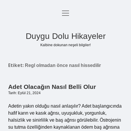
menüyü
Anasayfa
aç
Gizlilik Politikası
Duygu Dolu Hikayeler
Yasal Uyarı
Kalbine dokunan neşeli bilgiler!
Hakkımızda
Etiket:
Regl olmadan önce nasıl hissedilir
Adet Olacağın Nasıl Belli Olur
Tarih: Eylül 21, 2024
Adetin yakın olduğu nasıl anlaşılır? Adet başlangıcında
hafif karın ve kasık ağrısı, uyuşukluk, yorgunluk,
halsizlik ve sinirlilik ve baş ağrısı görülebilir. Östrojenin
su tutma özelliğinden kaynaklanan ödem baş ağrısına