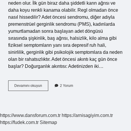
neden olur. İlk gün biraz daha şiddetli karın ağrısı ve
daha koyu renkli kanama olabilir. Regl olmadan önce
nasıl hissedilir? Adet öncesi sendromu, diğer adıyla
premenstrüel gerginlik sendromu (PMS), kadınlarda
yumurtlamadan sonra başlayan adet döngüsü
sırasında şişkinlik, baş ağrısı, halsizlik, kilo alma gibi
fiziksel semptomların yanı sıra depresif ruh hali,
sinirlilik, gerginlik gibi psikolojik semptomlara da neden
olan bir rahatsızlıktır. Adet öncesi akıntı kaç gün önce
başlar? Doğurganlık akıntısı: Adetinizden iki…
Adet
Devamını okuyun
2 Yorum
Olacağın
Nasıl
Belli
Olur
https://www.dansforum.com.tr
https://arnisagiyim.com.tr
https://fudek.com.tr
Sitemap