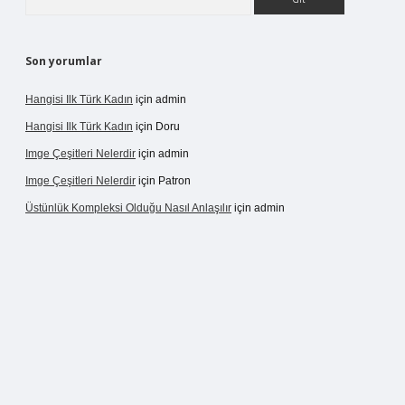
Son yorumlar
Hangisi Ilk Türk Kadın
için
admin
Hangisi Ilk Türk Kadın
için
Doru
Imge Çeşitleri Nelerdir
için
admin
Imge Çeşitleri Nelerdir
için
Patron
Üstünlük Kompleksi Olduğu Nasıl Anlaşılır
için
admin
rgir.net