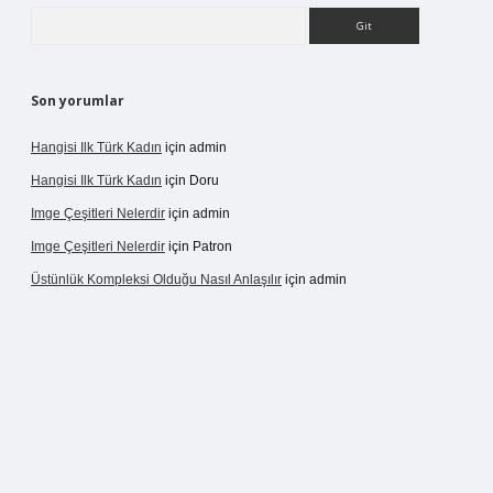
Arama
Son yorumlar
Hangisi Ilk Türk Kadın
için
admin
Hangisi Ilk Türk Kadın
için
Doru
Imge Çeşitleri Nelerdir
için
admin
Imge Çeşitleri Nelerdir
için
Patron
Üstünlük Kompleksi Olduğu Nasıl Anlaşılır
için
admin
ergir.net