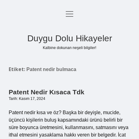
menüyü
Anasayfa
aç
Gizlilik Politikası
Duygu Dolu Hikayeler
Yasal Uyarı
Kalbine dokunan neşeli bilgiler!
Hakkımızda
Etiket:
Patent nedir bulmaca
Patent Nedir Kısaca Tdk
Tarih: Kasım 17, 2024
Patent nedir kısa ve öz? Başka bir deyişle, mucide,
üçüncü kişilerin buluş kapsamındaki ürünü belirli bir
süre boyunca üretmesini, kullanmasını, satmasını veya
ithal etmesini yasaklama hakkı veren bir belgedir. İcat