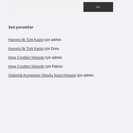
Arama
Son yorumlar
Hangisi Ilk Türk Kadın
için
admin
Hangisi Ilk Türk Kadın
için
Doru
Imge Çeşitleri Nelerdir
için
admin
Imge Çeşitleri Nelerdir
için
Patron
Üstünlük Kompleksi Olduğu Nasıl Anlaşılır
için
admin
ergir.net