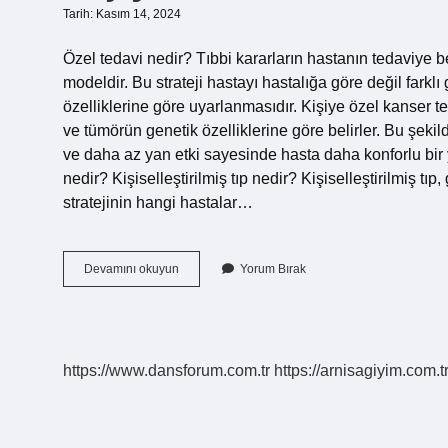
Tarih: Kasım 14, 2024
Özel tedavi nedir? Tıbbi kararların hastanın tedaviye be
modeldir. Bu strateji hastayı hastalığa göre değil farklı 
özelliklerine göre uyarlanmasıdır. Kişiye özel kanser te
ve tümörün genetik özelliklerine göre belirler. Bu şekild
ve daha az yan etki sayesinde hasta daha konforlu bir 
nedir? Kişiselleştirilmiş tıp nedir? Kişiselleştirilmiş t
stratejinin hangi hastalar…
Kişiye
Devamını okuyun
Yorum Bırak
Özel
Tedavi
Ne
Demek
https://www.dansforum.com.tr
https://arnisagiyim.com.t