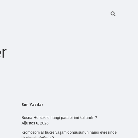
r
Sidebar
Son Yazılar
ilbet giriş
https://betexpergiris.casino/
betexpergir.net
Bosna-Hersek’te hangi para birimi kullanılır ?
Ağustos 6, 2026
Kromozomlar hücre yaşam döngüsünün hangi evresinde