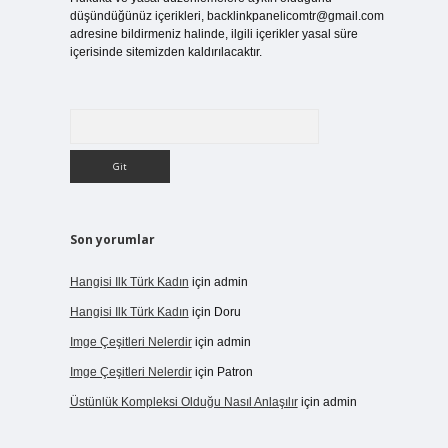
düşündüğünüz içerikleri,
backlinkpanelicomtr@gmail.com
adresine bildirmeniz halinde, ilgili içerikler yasal süre
içerisinde sitemizden kaldırılacaktır.
Arama
Son yorumlar
Hangisi Ilk Türk Kadın
için
admin
Hangisi Ilk Türk Kadın
için
Doru
Imge Çeşitleri Nelerdir
için
admin
Imge Çeşitleri Nelerdir
için
Patron
Üstünlük Kompleksi Olduğu Nasıl Anlaşılır
için
admin