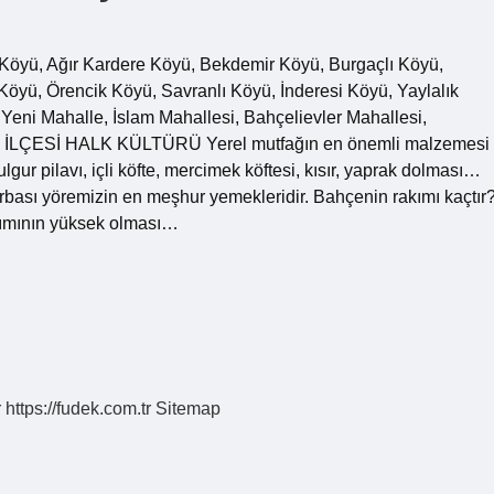
ş Köyü, Ağır Kardere Köyü, Bekdemir Köyü, Burgaçlı Köyü,
öyü, Örencik Köyü, Savranlı Köyü, İnderesi Köyü, Yaylalık
eni Mahalle, İslam Mahallesi, Bahçelievler Mahallesi,
İLÇESİ HALK KÜLTÜRÜ Yerel mutfağın en önemli malzemesi
lgur pilavı, içli köfte, mercimek köftesi, kısır, yaprak dolması…
çorbası yöremizin en meşhur yemekleridir. Bahçenin rakımı kaçtır
rakımının yüksek olması…
r
https://fudek.com.tr
Sitemap