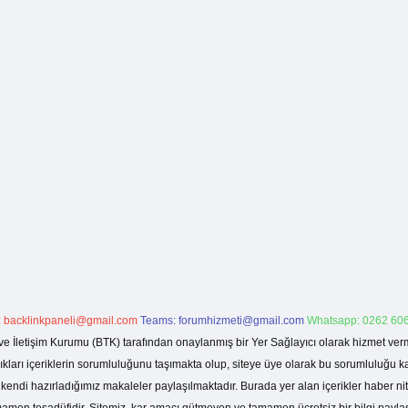
:
backlinkpaneli@gmail.com
Teams:
forumhizmeti@gmail.com
Whatsapp: 0262 606
ve İletişim Kurumu (BTK) tarafından onaylanmış bir Yer Sağlayıcı olarak hizmet verm
rı içeriklerin sorumluluğunu taşımakta olup, siteye üye olarak bu sorumluluğu kabul
a kendi hazırladığımız makaleler paylaşılmaktadır. Burada yer alan içerikler haber 