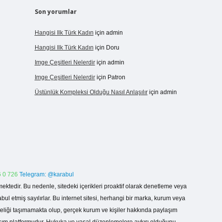
Son yorumlar
Hangisi Ilk Türk Kadın
için
admin
Hangisi Ilk Türk Kadın
için
Doru
Imge Çeşitleri Nelerdir
için
admin
Imge Çeşitleri Nelerdir
için
Patron
Üstünlük Kompleksi Olduğu Nasıl Anlaşılır
için
admin
 0 726
Telegram: @karabul
ektedir. Bu nedenle, sitedeki içerikleri proaktif olarak denetleme veya
 etmiş sayılırlar. Bu internet sitesi, herhangi bir marka, kurum veya
niteliği taşımamakta olup, gerçek kurum ve kişiler hakkında paylaşım