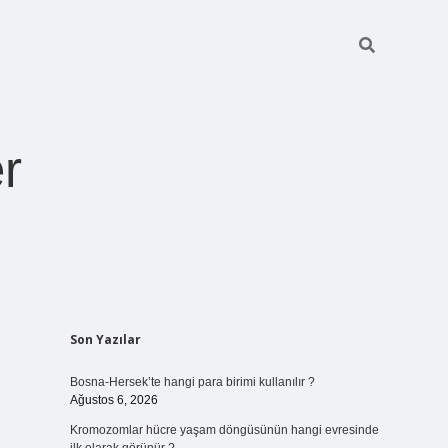
r
Sidebar
Son Yazılar
ilbet giriş
https://betexpergiris.casino/
betexpergir.net
Bosna-Hersek’te hangi para birimi kullanılır ?
Ağustos 6, 2026
Kromozomlar hücre yaşam döngüsünün hangi evresinde