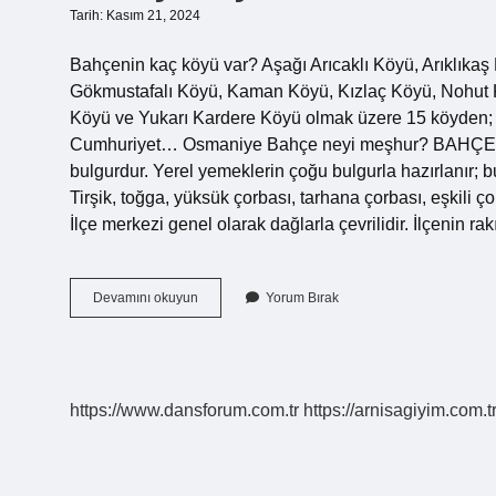
Tarih: Kasım 21, 2024
Bahçenin kaç köyü var? Aşağı Arıcaklı Köyü, Arıklıka
Gökmustafalı Köyü, Kaman Köyü, Kızlaç Köyü, Nohut K
Köyü ve Yukarı Kardere Köyü olmak üzere 15 köyden; Y
Cumhuriyet… Osmaniye Bahçe neyi meşhur? BAHÇE 
bulgurdur. Yerel yemeklerin çoğu bulgurla hazırlanır; bu
Tirşik, toğga, yüksük çorbası, tarhana çorbası, eşkili 
İlçe merkezi genel olarak dağlarla çevrilidir. İlçenin 
Bahçe
Devamını okuyun
Yorum Bırak
Ilçesinin
Nüfusu
Kaç
https://www.dansforum.com.tr
https://arnisagiyim.com.t