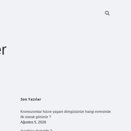
r
Sidebar
Son Yazılar
ilbet giriş
https://betexpergiris.casino/
bete
Kromozomlar hücre yaşam döngüsünün hangi evresinde
ilk olarak görünür ?
Ağustos 5, 2026