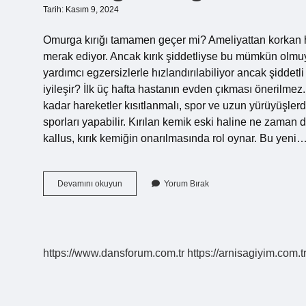
Tarih: Kasım 9, 2024
Omurga kırığı tamamen geçer mi? Ameliyattan korkan has
merak ediyor. Ancak kırık şiddetliyse bu mümkün olmuyo
yardımcı egzersizlerle hızlandırılabiliyor ancak şiddetl
iyileşir? İlk üç hafta hastanın evden çıkması önerilmez. 
kadar hareketler kısıtlanmalı, spor ve uzun yürüyüşler
sporları yapabilir. Kırılan kemik eski haline ne zama
kallus, kırık kemiğin onarılmasında rol oynar. Bu yeni
Omurga
Devamını okuyun
Yorum Bırak
Kırığı
Eski
Haline
Döner
Mi
https://www.dansforum.com.tr
https://arnisagiyim.com.t