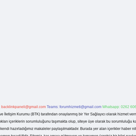
:
backlinkpaneli@gmail.com
Teams:
forumhizmeti@gmail.com
Whatsapp: 0262 606
ve İletişim Kurumu (BTK) tarafından onaylanmış bir Yer Sağlayıcı olarak hizmet verm
rı içeriklerin sorumluluğunu taşımakta olup, siteye üye olarak bu sorumluluğu kabul
a kendi hazırladığımız makaleler paylaşılmaktadır. Burada yer alan içerikler haber 