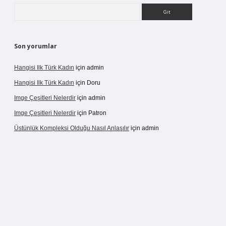
Arama
Son yorumlar
Hangisi Ilk Türk Kadın
için
admin
Hangisi Ilk Türk Kadın
için
Doru
Imge Çeşitleri Nelerdir
için
admin
Imge Çeşitleri Nelerdir
için
Patron
Üstünlük Kompleksi Olduğu Nasıl Anlaşılır
için
admin
ergir.net