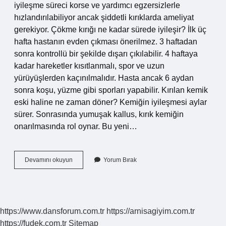
iyileşme süreci korse ve yardımcı egzersizlerle
hızlandırılabiliyor ancak şiddetli kırıklarda ameliyat
gerekiyor. Çökme kırığı ne kadar sürede iyileşir? İlk üç
hafta hastanın evden çıkması önerilmez. 3 haftadan
sonra kontrollü bir şekilde dışarı çıkılabilir. 4 haftaya
kadar hareketler kısıtlanmalı, spor ve uzun
yürüyüşlerden kaçınılmalıdır. Hasta ancak 6 aydan
sonra koşu, yüzme gibi sporları yapabilir. Kırılan kemik
eski haline ne zaman döner? Kemiğin iyileşmesi aylar
sürer. Sonrasında yumuşak kallus, kırık kemiğin
onarılmasında rol oynar. Bu yeni…
Omurga
Devamını okuyun
Yorum Bırak
Kırığı
Eski
Haline
Döner
Mi
https://www.dansforum.com.tr
https://arnisagiyim.com.tr
https://fudek.com.tr
Sitemap