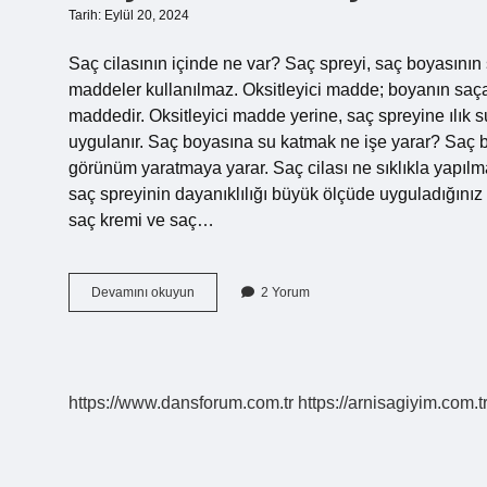
Tarih: Eylül 20, 2024
Saç cilasının içinde ne var? Saç spreyi, saç boyasının s
maddeler kullanılmaz. Oksitleyici madde; boyanın saça
maddedir. Oksitleyici madde yerine, saç spreyine ılık su
uygulanır. Saç boyasına su katmak ne işe yarar? Saç
görünüm yaratmaya yarar. Saç cilası ne sıklıkla yapılm
saç spreyinin dayanıklılığı büyük ölçüde uyguladığınız
saç kremi ve saç…
Saç
Devamını okuyun
2 Yorum
Cilasının
Içine
Ne
Konur
https://www.dansforum.com.tr
https://arnisagiyim.com.t