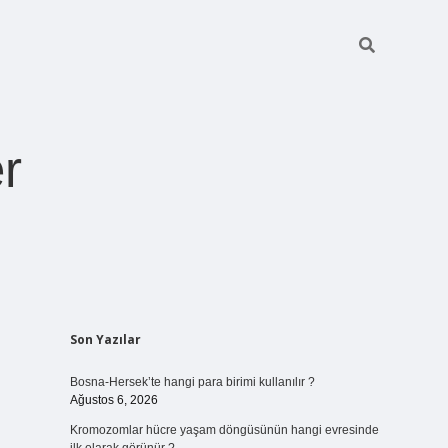
r
Sidebar
Son Yazılar
ilbet giriş
https://betexpergiris.casino/
betexpergir.net
Bosna-Hersek’te hangi para birimi kullanılır ?
Ağustos 6, 2026
Kromozomlar hücre yaşam döngüsünün hangi evresinde