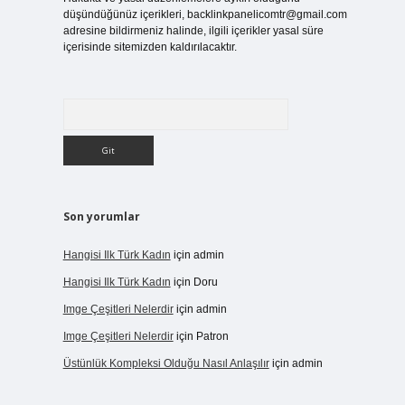
düşündüğünüz içerikleri,
backlinkpanelicomtr@gmail.com
adresine bildirmeniz halinde, ilgili içerikler yasal süre
içerisinde sitemizden kaldırılacaktır.
Arama
Son yorumlar
Hangisi Ilk Türk Kadın
için
admin
Hangisi Ilk Türk Kadın
için
Doru
Imge Çeşitleri Nelerdir
için
admin
Imge Çeşitleri Nelerdir
için
Patron
Üstünlük Kompleksi Olduğu Nasıl Anlaşılır
için
admin