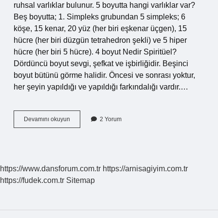
ruhsal varlıklar bulunur. 5 boyutta hangi varlıklar var?
Beş boyutta; 1. Simpleks grubundan 5 simpleks; 6
köşe, 15 kenar, 20 yüz (her biri eşkenar üçgen), 15
hücre (her biri düzgün tetrahedron şekli) ve 5 hiper
hücre (her biri 5 hücre). 4 boyut Nedir Spiritüel?
Dördüncü boyut sevgi, şefkat ve işbirliğidir. Beşinci
boyut bütünü görme halidir. Öncesi ve sonrası yoktur,
her şeyin yapıldığı ve yapıldığı farkındalığı vardır.…
Ruhsal
Devamını okuyun
2 Yorum
Boyut
Ne
Demek
https://www.dansforum.com.tr
https://arnisagiyim.com.tr
https://fudek.com.tr
Sitemap