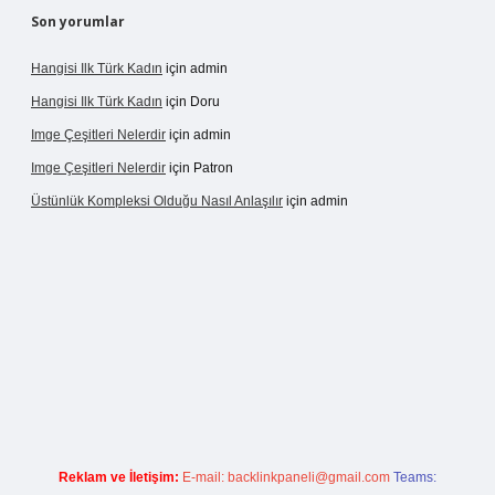
Son yorumlar
Hangisi Ilk Türk Kadın
için
admin
Hangisi Ilk Türk Kadın
için
Doru
Imge Çeşitleri Nelerdir
için
admin
Imge Çeşitleri Nelerdir
için
Patron
Üstünlük Kompleksi Olduğu Nasıl Anlaşılır
için
admin
ergir.net
Reklam ve İletişim:
E-mail:
backlinkpaneli@gmail.com
Teams: