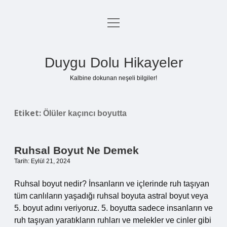
menüyü
Anasayfa
aç
Gizlilik Politikası
Duygu Dolu Hikayeler
Yasal Uyarı
Kalbine dokunan neşeli bilgiler!
Hakkımızda
Etiket:
Ölüler kaçıncı boyutta
Ruhsal Boyut Ne Demek
Tarih: Eylül 21, 2024
Ruhsal boyut nedir? İnsanların ve içlerinde ruh taşıyan
tüm canlıların yaşadığı ruhsal boyuta astral boyut veya
5. boyut adını veriyoruz. 5. boyutta sadece insanların ve
ruh taşıyan yaratıkların ruhları ve melekler ve cinler gibi