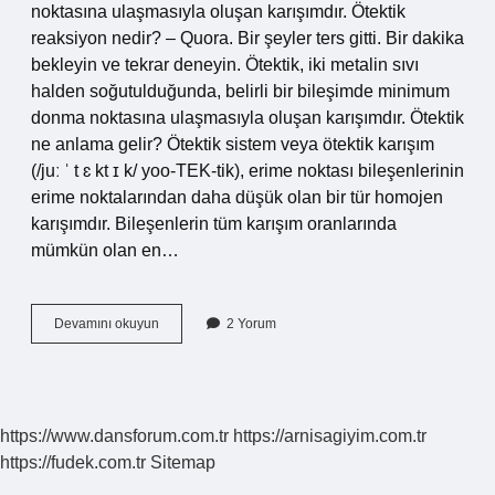
noktasına ulaşmasıyla oluşan karışımdır. Ötektik
reaksiyon nedir? – Quora. Bir şeyler ters gitti. Bir dakika
bekleyin ve tekrar deneyin. Ötektik, iki metalin sıvı
halden soğutulduğunda, belirli bir bileşimde minimum
donma noktasına ulaşmasıyla oluşan karışımdır. Ötektik
ne anlama gelir? Ötektik sistem veya ötektik karışım
(/juː ˈ t ɛ kt ɪ k/ yoo-TEK-tik), erime noktası bileşenlerinin
erime noktalarından daha düşük olan bir tür homojen
karışımdır. Bileşenlerin tüm karışım oranlarında
mümkün olan en…
Ötektik
Devamını okuyun
2 Yorum
Reaksiyon
Ne
Demek
https://www.dansforum.com.tr
https://arnisagiyim.com.tr
https://fudek.com.tr
Sitemap