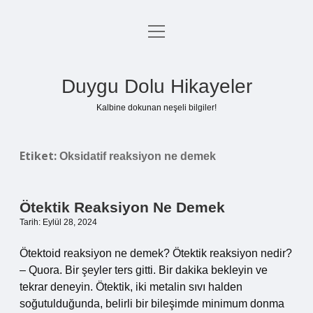
menüyü
Anasayfa
aç
Gizlilik Politikası
Duygu Dolu Hikayeler
Yasal Uyarı
Kalbine dokunan neşeli bilgiler!
Hakkımızda
Etiket:
Oksidatif reaksiyon ne demek
Ötektik Reaksiyon Ne Demek
Tarih: Eylül 28, 2024
Ötektoid reaksiyon ne demek? Ötektik reaksiyon nedir?
– Quora. Bir şeyler ters gitti. Bir dakika bekleyin ve
tekrar deneyin. Ötektik, iki metalin sıvı halden
soğutulduğunda, belirli bir bileşimde minimum donma