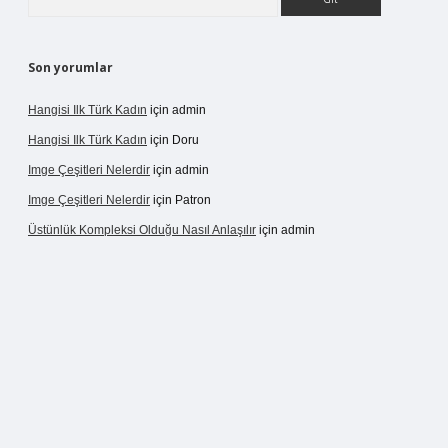
Son yorumlar
Hangisi Ilk Türk Kadın
için
admin
Hangisi Ilk Türk Kadın
için
Doru
Imge Çeşitleri Nelerdir
için
admin
Imge Çeşitleri Nelerdir
için
Patron
Üstünlük Kompleksi Olduğu Nasıl Anlaşılır
için
admin
rgir.net