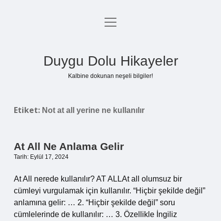
menüyü
Anasayfa
aç
Gizlilik Politikası
Duygu Dolu Hikayeler
Yasal Uyarı
Kalbine dokunan neşeli bilgiler!
Hakkımızda
Etiket:
Not at all yerine ne kullanılır
At All Ne Anlama Gelir
Tarih: Eylül 17, 2024
At All nerede kullanılır? AT ALLAt all olumsuz bir
cümleyi vurgulamak için kullanılır. “Hiçbir şekilde değil”
anlamına gelir: … 2. “Hiçbir şekilde değil” soru
cümlelerinde de kullanılır: … 3. Özellikle İngiliz