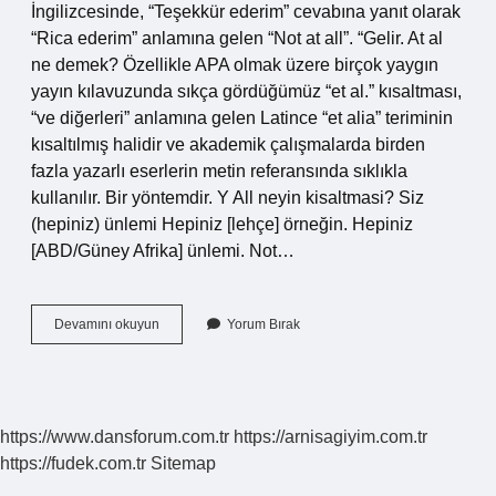
İngilizcesinde, “Teşekkür ederim” cevabına yanıt olarak
“Rica ederim” anlamına gelen “Not at all”. “Gelir. At al
ne demek? Özellikle APA olmak üzere birçok yaygın
yayın kılavuzunda sıkça gördüğümüz “et al.” kısaltması,
“ve diğerleri” anlamına gelen Latince “et alia” teriminin
kısaltılmış halidir ve akademik çalışmalarda birden
fazla yazarlı eserlerin metin referansında sıklıkla
kullanılır. Bir yöntemdir. Y All neyin kisaltmasi? Siz
(hepiniz) ünlemi Hepiniz [lehçe] örneğin. Hepiniz
[ABD/Güney Afrika] ünlemi. Not…
At
Devamını okuyun
Yorum Bırak
All
Ne
Anlama
Gelir
https://www.dansforum.com.tr
https://arnisagiyim.com.tr
https://fudek.com.tr
Sitemap