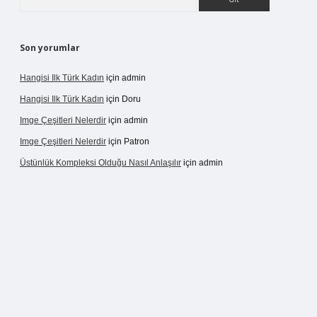
Son yorumlar
Hangisi Ilk Türk Kadın
için
admin
Hangisi Ilk Türk Kadın
için
Doru
Imge Çeşitleri Nelerdir
için
admin
Imge Çeşitleri Nelerdir
için
Patron
Üstünlük Kompleksi Olduğu Nasıl Anlaşılır
için
admin
rgir.net