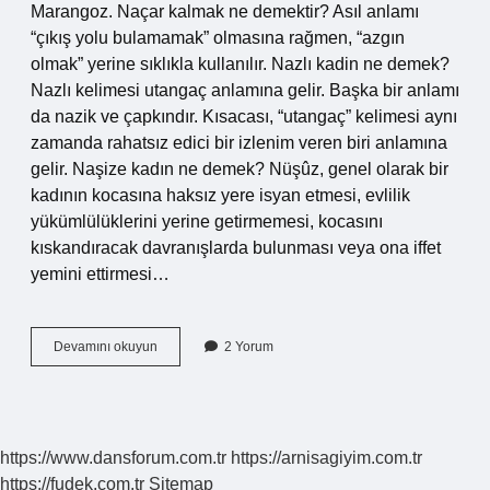
Marangoz. Naçar kalmak ne demektir? Asıl anlamı
“çıkış yolu bulamamak” olmasına rağmen, “azgın
olmak” yerine sıklıkla kullanılır. Nazlı kadin ne demek?
Nazlı kelimesi utangaç anlamına gelir. Başka bir anlamı
da nazik ve çapkındır. Kısacası, “utangaç” kelimesi aynı
zamanda rahatsız edici bir izlenim veren biri anlamına
gelir. Naşize kadın ne demek? Nüşûz, genel olarak bir
kadının kocasına haksız yere isyan etmesi, evlilik
yükümlülüklerini yerine getirmemesi, kocasını
kıskandıracak davranışlarda bulunması veya ona iffet
yemini ettirmesi…
Naçar
Devamını okuyun
2 Yorum
Kadin
Ne
Demek
https://www.dansforum.com.tr
https://arnisagiyim.com.tr
https://fudek.com.tr
Sitemap