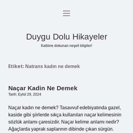
menüyü
Anasayfa
aç
Gizlilik Politikası
Duygu Dolu Hikayeler
Yasal Uyarı
Kalbine dokunan neşeli bilgiler!
Hakkımızda
Etiket:
Natrans kadın ne demek
Naçar Kadin Ne Demek
Tarih: Eylül 29, 2024
Naçar kadın ne demek? Tasavvuf edebiyatında gazel,
kaside gibi şiirlerde sıkça kullanılan naçar kelimesinin
sözlük anlamı çaresizdir. Naçar kelime anlamı nedir?
Ağaçlarda yaprak saplarının dibinde çıkan sürgün.