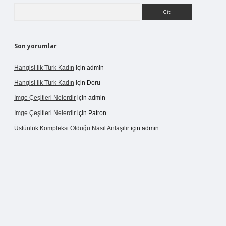
Arama
Son yorumlar
Hangisi Ilk Türk Kadın
için
admin
Hangisi Ilk Türk Kadın
için
Doru
Imge Çeşitleri Nelerdir
için
admin
Imge Çeşitleri Nelerdir
için
Patron
Üstünlük Kompleksi Olduğu Nasıl Anlaşılır
için
admin
s.casino/
betexpergir.net