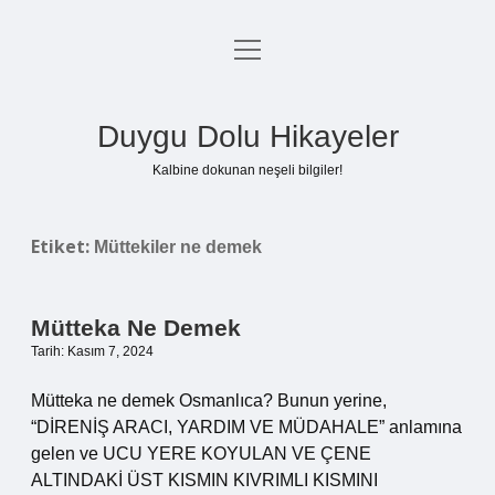
menüyü
Anasayfa
aç
Gizlilik Politikası
Duygu Dolu Hikayeler
Yasal Uyarı
Kalbine dokunan neşeli bilgiler!
Hakkımızda
Etiket:
Müttekiler ne demek
Mütteka Ne Demek
Tarih: Kasım 7, 2024
Mütteka ne demek Osmanlıca? Bunun yerine,
“DİRENİŞ ARACI, YARDIM VE MÜDAHALE” anlamına
gelen ve UCU YERE KOYULAN VE ÇENE
ALTINDAKİ ÜST KISMIN KIVRIMLI KISMINI