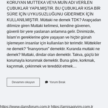
KORUYAN MUTTEKA VEYA MUİN ADI VERİLEN
ÇUBUKLAR YAPILMIŞTIR. BU ÇUBUKLAR KISA BİR
SÜRE İÇİN UYKUSUZLUĞUNU GİDERMEK İÇİN
KULLANILMIŞTIR. Müttaki ne demek TDK? Arapçadan
dilimize giren Muttaki kelimesi, kendine güvenen,
güvenli bir yere yaslanan anlamına gelir. Dinimizde,
İslam’ın gereklerine göre yaşayan ve hiçbir günah
işlemeyen insanlar için kullanılan bir terimdir. Müttekiler
ne demek? “İnanıyorsun” demektir. Kuranda muttaki ne
demek? Muttaki, dindar olan demektir. Takva, güçlü bir
korumayla korunmak demektir. Buna göre, korkmak,
kaçınmak, çekinmek ve tereddüt etmek…
Mütteka
Devamını okuyun
Yorum Bırak
Ne
Demek
https://www.dansforum.com.tr
https://arnisagiyim.com.tr