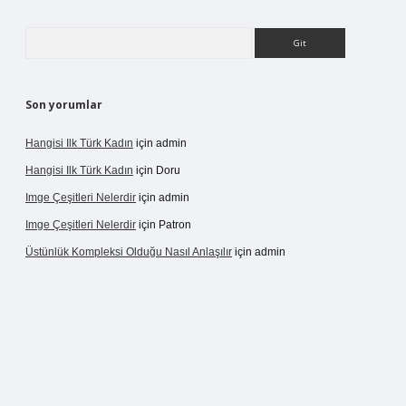
Arama
Son yorumlar
Hangisi Ilk Türk Kadın
için
admin
Hangisi Ilk Türk Kadın
için
Doru
Imge Çeşitleri Nelerdir
için
admin
Imge Çeşitleri Nelerdir
için
Patron
Üstünlük Kompleksi Olduğu Nasıl Anlaşılır
için
admin
ergir.net