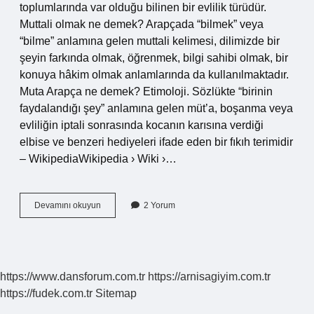
toplumlarında var olduğu bilinen bir evlilik türüdür.
Muttali olmak ne demek? Arapçada “bilmek” veya
“bilme” anlamına gelen muttali kelimesi, dilimizde bir
şeyin farkında olmak, öğrenmek, bilgi sahibi olmak, bir
konuya hâkim olmak anlamlarında da kullanılmaktadır.
Muta Arapça ne demek? Etimoloji. Sözlükte “birinin
faydalandığı şey” anlamına gelen müt’a, boşanma veya
evliliğin iptali sonrasında kocanın karısına verdiği
elbise ve benzeri hediyeleri ifade eden bir fıkıh terimidir
– WikipediaWikipedia › Wiki ›…
Mutta
Devamını okuyun
2 Yorum
Ne
Demek
https://www.dansforum.com.tr
https://arnisagiyim.com.tr
https://fudek.com.tr
Sitemap