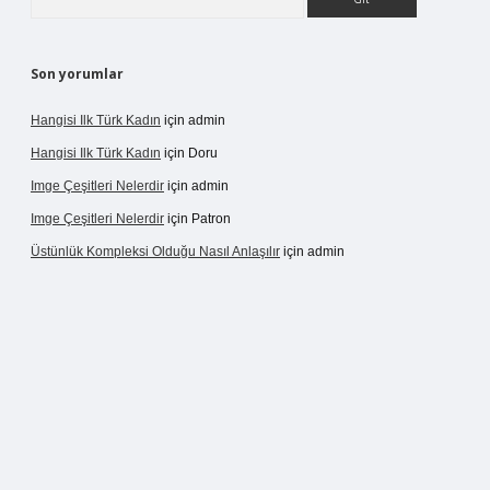
Son yorumlar
Hangisi Ilk Türk Kadın
için
admin
Hangisi Ilk Türk Kadın
için
Doru
Imge Çeşitleri Nelerdir
için
admin
Imge Çeşitleri Nelerdir
için
Patron
Üstünlük Kompleksi Olduğu Nasıl Anlaşılır
için
admin
pergir.net