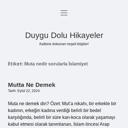
menüyü
Anasayfa
aç
Gizlilik Politikası
Duygu Dolu Hikayeler
Yasal Uyarı
Kalbine dokunan neşeli bilgiler!
Hakkımızda
Etiket:
Muta nedir sorularla İslamiyet
Mutta Ne Demek
Tarih: Eylül 22, 2024
Muta ne demek din? Özet: Mut’a nikahı, bir erkekle bir
kadının, erkeğin kadına verdiği belirli bir bedel
karşılığında, belirli bir süre karı-koca olarak yaşamayı
kabul etmesi olarak tanımlanan, İslam öncesi Arap