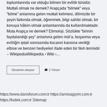
toplumlarında var olduğu bilinen bir evlilik türüdür.
Muttali olmak ne demek? Arapçada “bilmek” veya
“bilme” anlamına gelen muttali kelimesi, dilimizde bir
şeyin farkında olmak, öğrenmek, bilgi sahibi olmak, bir
konuya hâkim olmak anlamlarında da kullanılmaktadır.
Muta Arapça ne demek? Etimoloji. Sözlükte “birinin
faydalandığı şey” anlamına gelen müt’a, boşanma veya
evliliğin iptali sonrasında kocanın karısına verdiği
elbise ve benzeri hediyeleri ifade eden bir fıkıh terimidir
– WikipediaWikipedia › Wiki ›…
Mutta
Devamını okuyun
2 Yorum
Ne
Demek
https://www.dansforum.com.tr
https://arnisagiyim.com.tr
https://fudek.com.tr
Sitemap