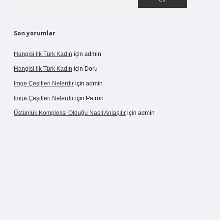
Son yorumlar
Hangisi Ilk Türk Kadın
için
admin
Hangisi Ilk Türk Kadın
için
Doru
Imge Çeşitleri Nelerdir
için
admin
Imge Çeşitleri Nelerdir
için
Patron
Üstünlük Kompleksi Olduğu Nasıl Anlaşılır
için
admin
xpergir.net