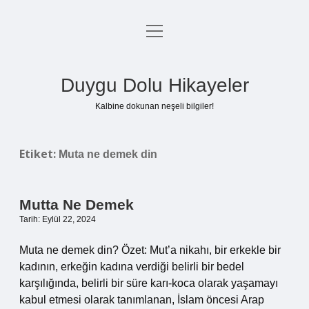
menüyü
Anasayfa
aç
Gizlilik Politikası
Duygu Dolu Hikayeler
Yasal Uyarı
Kalbine dokunan neşeli bilgiler!
Hakkımızda
Etiket:
Muta ne demek din
Mutta Ne Demek
Tarih: Eylül 22, 2024
Muta ne demek din? Özet: Mut’a nikahı, bir erkekle bir
kadının, erkeğin kadına verdiği belirli bir bedel
karşılığında, belirli bir süre karı-koca olarak yaşamayı
kabul etmesi olarak tanımlanan, İslam öncesi Arap