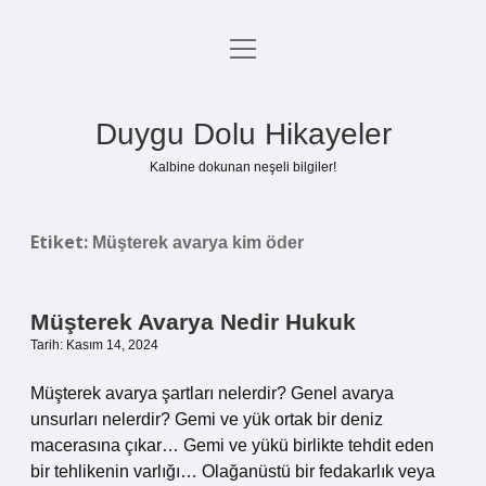
menüyü
Anasayfa
aç
Gizlilik Politikası
Duygu Dolu Hikayeler
Yasal Uyarı
Kalbine dokunan neşeli bilgiler!
Hakkımızda
Etiket:
Müşterek avarya kim öder
Müşterek Avarya Nedir Hukuk
Tarih: Kasım 14, 2024
Müşterek avarya şartları nelerdir? Genel avarya
unsurları nelerdir? Gemi ve yük ortak bir deniz
macerasına çıkar… Gemi ve yükü birlikte tehdit eden
bir tehlikenin varlığı… Olağanüstü bir fedakarlık veya