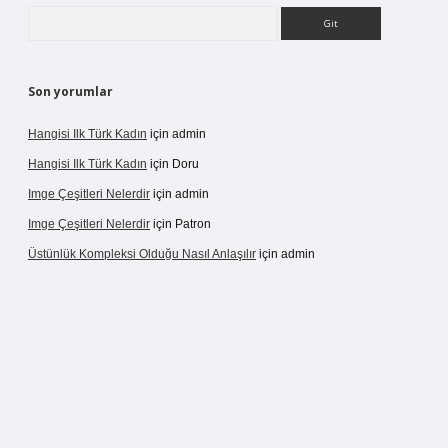
Arama
Son yorumlar
Hangisi Ilk Türk Kadın
için
admin
Hangisi Ilk Türk Kadın
için
Doru
Imge Çeşitleri Nelerdir
için
admin
Imge Çeşitleri Nelerdir
için
Patron
Üstünlük Kompleksi Olduğu Nasıl Anlaşılır
için
admin
rgir.net