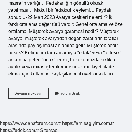
masrafın varlığı… Fedakarlığın gönüllü olarak
yapılması… Makul bir fedakarlık eylemi… Faydalı
sonuç…•29 Mart 2023 Avarya çeşitleri nelerdir? İki
farklı ortalama değer türü vardır: Genel ortalama ve özel
ortalama. Müşterek avarya garamesi nedir? Müşterek
avarya, müşterek avaryadan doğan zararların taraflar
arasında paylaşılması anlamına gelir. Müşterek nedir
hukuk? Kelimenin tam anlamıyla “ortak” veya “birleşik”
anlamına gelen “ortak” terimi, hukukumuzda sıklıkla
ayrılık veya miras işlemlerinde ortak mülkiyeti ifade
etmek için kullanılır. Paylaşılan mülkiyet, ortakların…
Müşterek
Devamını okuyun
Yorum Bırak
Avarya
Nedir
Hukuk
https://www.dansforum.com.tr
https://arnisagiyim.com.tr
https://fudek.com.tr
Sitemap