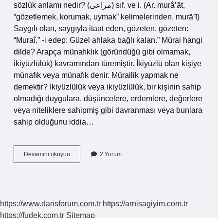
sözlük anlamı nedir? (ﻣﺮﺍﻋﻰ) sıf. ve i. (Ar. murâ’āt,
“gözetlemek, korumak, uymak” kelimelerinden, murā’ī)
Saygılı olan, saygıyla itaat eden, gözeten, gözeten:
“Muraî.” -i edep: Güzel ahlaka bağlı kalan.” Mürai hangi
dilde? Arapça münafıklık (göründüğü gibi olmamak,
ikiyüzlülük) kavramından türemiştir. İkiyüzlü olan kişiye
münafık veya münafık denir. Mürailik yapmak ne
demektir? İkiyüzlülük veya ikiyüzlülük, bir kişinin sahip
olmadığı duygulara, düşüncelere, erdemlere, değerlere
veya niteliklere sahipmiş gibi davranması veya bunlara
sahip olduğunu iddia…
Mürai
Devamını okuyun
2 Yorum
Nedir
https://www.dansforum.com.tr
https://arnisagiyim.com.tr
https://fudek.com.tr
Sitemap