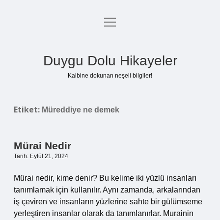
menüyü
Anasayfa
aç
Gizlilik Politikası
Duygu Dolu Hikayeler
Yasal Uyarı
Kalbine dokunan neşeli bilgiler!
Hakkımızda
Etiket:
Müreddiye ne demek
Mürai Nedir
Tarih: Eylül 21, 2024
Mürai nedir, kime denir? Bu kelime iki yüzlü insanları
tanımlamak için kullanılır. Aynı zamanda, arkalarından
iş çeviren ve insanların yüzlerine sahte bir gülümseme
yerleştiren insanlar olarak da tanımlanırlar. Murainin