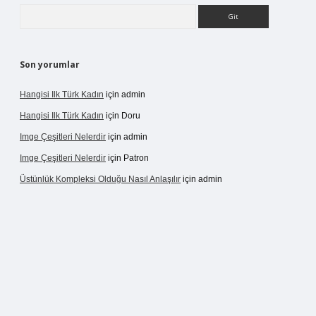
Arama
Son yorumlar
Hangisi Ilk Türk Kadın
için
admin
Hangisi Ilk Türk Kadın
için
Doru
Imge Çeşitleri Nelerdir
için
admin
Imge Çeşitleri Nelerdir
için
Patron
Üstünlük Kompleksi Olduğu Nasıl Anlaşılır
için
admin
rgir.net