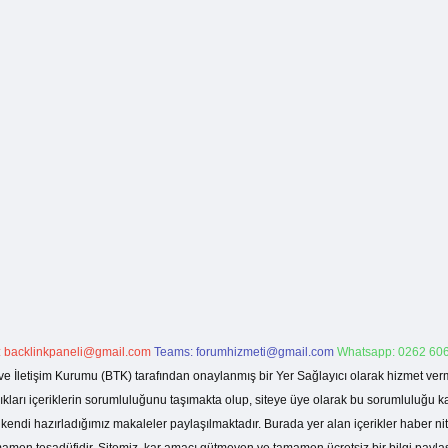
:
backlinkpaneli@gmail.com
Teams:
forumhizmeti@gmail.com
Whatsapp: 0262 606
ve İletişim Kurumu (BTK) tarafından onaylanmış bir Yer Sağlayıcı olarak hizmet verm
rı içeriklerin sorumluluğunu taşımakta olup, siteye üye olarak bu sorumluluğu kabul
a kendi hazırladığımız makaleler paylaşılmaktadır. Burada yer alan içerikler haber 