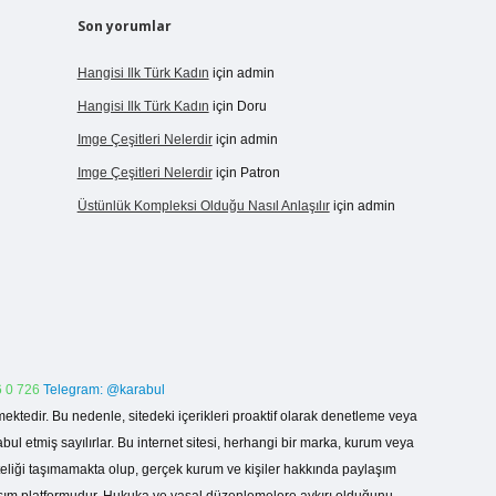
Son yorumlar
Hangisi Ilk Türk Kadın
için
admin
Hangisi Ilk Türk Kadın
için
Doru
Imge Çeşitleri Nelerdir
için
admin
Imge Çeşitleri Nelerdir
için
Patron
Üstünlük Kompleksi Olduğu Nasıl Anlaşılır
için
admin
 0 726
Telegram: @karabul
ektedir. Bu nedenle, sitedeki içerikleri proaktif olarak denetleme veya
 etmiş sayılırlar. Bu internet sitesi, herhangi bir marka, kurum veya
niteliği taşımamakta olup, gerçek kurum ve kişiler hakkında paylaşım