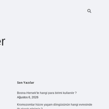
r
Sidebar
Son Yazılar
ilbet giriş
https://betexpergiris.casino/
betexpergir.net
Bosna-Hersek’te hangi para birimi kullanılır ?
Ağustos 6, 2026
Kromozomlar hücre yaşam döngüsünün hangi evresinde