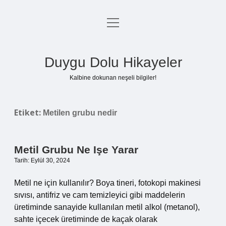
menüyü
Anasayfa
aç
Gizlilik Politikası
Duygu Dolu Hikayeler
Yasal Uyarı
Kalbine dokunan neşeli bilgiler!
Hakkımızda
Etiket:
Metilen grubu nedir
Metil Grubu Ne Işe Yarar
Tarih: Eylül 30, 2024
Metil ne için kullanılır? Boya tineri, fotokopi makinesi
sıvısı, antifriz ve cam temizleyici gibi maddelerin
üretiminde sanayide kullanılan metil alkol (metanol),
sahte içecek üretiminde de kaçak olarak