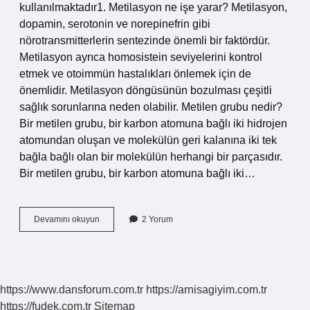
kullanılmaktadır1. Metilasyon ne işe yarar? Metilasyon,
dopamin, serotonin ve norepinefrin gibi
nörotransmitterlerin sentezinde önemli bir faktördür.
Metilasyon ayrıca homosistein seviyelerini kontrol
etmek ve otoimmün hastalıkları önlemek için de
önemlidir. Metilasyon döngüsünün bozulması çeşitli
sağlık sorunlarına neden olabilir. Metilen grubu nedir?
Bir metilen grubu, bir karbon atomuna bağlı iki hidrojen
atomundan oluşan ve molekülün geri kalanına iki tek
bağla bağlı olan bir molekülün herhangi bir parçasıdır.
Bir metilen grubu, bir karbon atomuna bağlı iki…
Metil
Devamını okuyun
2 Yorum
Grubu
Ne
Işe
Yarar
https://www.dansforum.com.tr
https://arnisagiyim.com.tr
https://fudek.com.tr
Sitemap