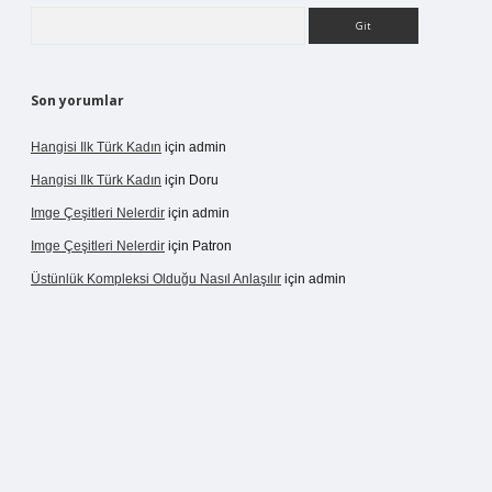
Arama
Son yorumlar
Hangisi Ilk Türk Kadın
için
admin
Hangisi Ilk Türk Kadın
için
Doru
Imge Çeşitleri Nelerdir
için
admin
Imge Çeşitleri Nelerdir
için
Patron
Üstünlük Kompleksi Olduğu Nasıl Anlaşılır
için
admin
rgir.net