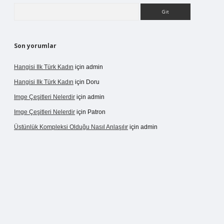
Arama
Son yorumlar
Hangisi Ilk Türk Kadın
için
admin
Hangisi Ilk Türk Kadın
için
Doru
Imge Çeşitleri Nelerdir
için
admin
Imge Çeşitleri Nelerdir
için
Patron
Üstünlük Kompleksi Olduğu Nasıl Anlaşılır
için
admin
ergir.net