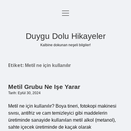
menüyü
Anasayfa
aç
Gizlilik Politikası
Duygu Dolu Hikayeler
Yasal Uyarı
Kalbine dokunan neşeli bilgiler!
Hakkımızda
Etiket:
Metil ne için kullanılır
Metil Grubu Ne Işe Yarar
Tarih: Eylül 30, 2024
Metil ne için kullanılır? Boya tineri, fotokopi makinesi
sıvısı, antifriz ve cam temizleyici gibi maddelerin
üretiminde sanayide kullanılan metil alkol (metanol),
sahte içecek üretiminde de kaçak olarak